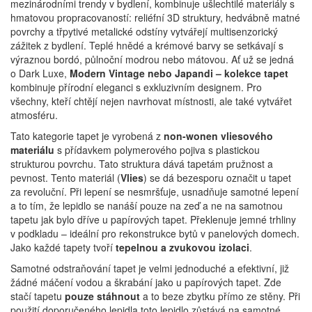
mezinárodními trendy v bydlení, kombinuje ušlechtilé materiály s
hmatovou propracovaností: reliéfní 3D struktury, hedvábně matné
povrchy a třpytivé metalické odstíny vytvářejí multisenzorický
zážitek z bydlení.
Teplé hnědé a krémové barvy se setkávají s
výraznou bordó, půlnoční modrou nebo mátovou.
Ať už se jedná
o Dark Luxe,
Modern Vintage nebo Japandi – kolekce tapet
kombinuje přírodní eleganci s exkluzivním designem.
Pro
všechny, kteří chtějí nejen navrhovat místnosti, ale také vytvářet
atmosféru.
Tato kategorie tapet je vyrobená z
non-wonen vliesového
materiálu
s přídavkem polymerového pojiva s plastickou
strukturou povrchu. Tato struktura dává tapetám pružnost a
pevnost. Tento materiál (
Vlies
) se dá bezesporu označit u tapet
za revoluční. Při lepení se nesmršťuje, usnadňuje samotné lepení
a to tím, že lepidlo se nanáší pouze na zeď a ne na samotnou
tapetu jak bylo dříve u papírových tapet. Překlenuje jemné trhliny
v podkladu – ideální pro rekonstrukce bytů v panelových domech.
Jako každé tapety tvoří
tepelnou a zvukovou izolaci
.
Samotné odstraňování tapet je velmi jednoduché a efektivní, již
žádné máčení vodou a škrabání jako u papírových tapet. Zde
stačí tapetu
pouze stáhnout
a to beze zbytku přímo ze stěny. Při
použití doporučeného lepidla toto lepidlo zůstává na samotné