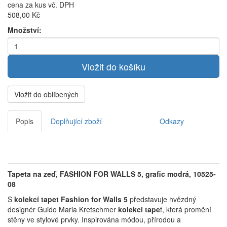
cena za kus vč. DPH
508,00 Kč
Množství:
Vložit do oblíbených
Popis
Doplňující zboží
Odkazy
Tapeta na zeď, FASHION FOR WALLS 5, grafic modrá, 10525-
08
S
kolekcí tapet Fashion for Walls 5
představuje hvězdný
designér Guido Maria Kretschmer
k
olekci tape
t, která promění
stěny ve stylové prvky.
Inspirována módou, přírodou a