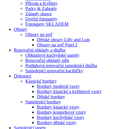
Příroda a Květiny
Parky & Zahrady
Západy slunce
Dveřní fototapety
Fototapety SKLADEM
Obrazy
Obrazy na zeď
Dětské obrazy Lilly and Luis
Obrazy na zeď Patel 2
Renovační obklady a dlažba
Obkladové kuchyňské panely
Renovační obklady stěn
Podlahová renovační samolepící dlažba
Samolepící renovační kachličky
Dekorace
Klasické bordury
Bordury moderní vzory
Bordury klasické a květinové vzory
Dětské bordury
Samolepící bordury
Bordury klasické vzory
Bordury koupelnové vzory
Bordury kuchyňské vzory
Bordury dětské vzory
Samolepící tapety