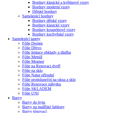
Bordury klasické a květinové vzory
Bordury moderní vzory
Dětské bordury
Samolepící bordury
Bordury dětské vzory
Bordury klasické vzory
Bordury koupelnové vzory
Bordury kuchyňské vzory
Samolepící tapety
Fólie Design
Fólie Dřevo
Fólie Imitace obklady a dlažba
Fólie Metráž
Fólie Mramor
Fólie na Renovaci dveří
Fólie na sklo
Fólie Natur přírodní
Fólie protisluneční na okna a sklo
Fólie Renovace nábytku
Fólie SKLADEM
Fólie UNI
Barvy
Barvy do bytu
Barvy na malířské šablony
Barvy tónovací