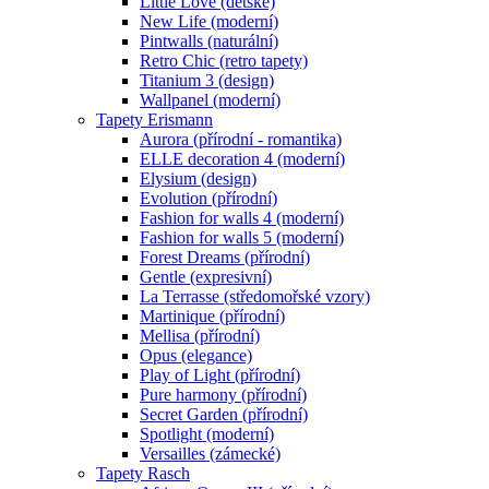
Little Love (dětské)
New Life (moderní)
Pintwalls (naturální)
Retro Chic (retro tapety)
Titanium 3 (design)
Wallpanel (moderní)
Tapety Erismann
Aurora (přírodní - romantika)
ELLE decoration 4 (moderní)
Elysium (design)
Evolution (přírodní)
Fashion for walls 4 (moderní)
Fashion for walls 5 (moderní)
Forest Dreams (přírodní)
Gentle (expresivní)
La Terrasse (středomořské vzory)
Martinique (přírodní)
Mellisa (přírodní)
Opus (elegance)
Play of Light (přírodní)
Pure harmony (přírodní)
Secret Garden (přírodní)
Spotlight (moderní)
Versailles (zámecké)
Tapety Rasch