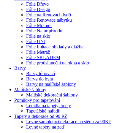
Fólie Dřevo
Fólie Design
Fólie na Renovaci dveří
Fólie Renovace nábytku
Fólie Mramor
Fólie Natur přírodní
Fólie na sklo
Fólie UNI
Fólie Imitace obklady a dlažba
Fólie Metráž
Fólie SKLADEM
Fólie protisluneční na okna a sklo
Barvy
Barvy tónovací
Barvy do bytu
Barvy na malířské šablony
Malířské šablony
Malířské dekorační šablony
Pomůcky pro tapetování
Lepidla na tapety, tmely
Tapetářské nářadí
Tapety a dekorace od 90 Kč
Levné samolepící dekorace na stěnu za 90Kč
Levné tapety na zeď