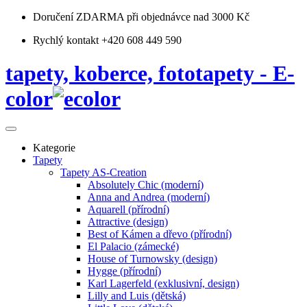
Doručení ZDARMA
při objednávce nad 3000 Kč
Rychlý kontakt +420 608 449 590
tapety, koberce, fototapety - E-
color
Kategorie
Tapety
Tapety AS-Creation
Absolutely Chic (moderní)
Anna and Andrea (moderní)
Aquarell (přírodní)
Attractive (design)
Best of Kámen a dřevo (přírodní)
El Palacio (zámecké)
House of Turnowsky (design)
Hygge (přírodní)
Karl Lagerfeld (exklusivní, design)
Lilly and Luis (dětská)