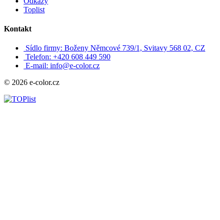
Odkazy
Toplist
Kontakt
Sídlo firmy: Boženy Němcové 739/1, Svitavy 568 02, CZ
Telefon: +420 608 449 590
E-mail: info@e-color.cz
© 2026 e-color.cz