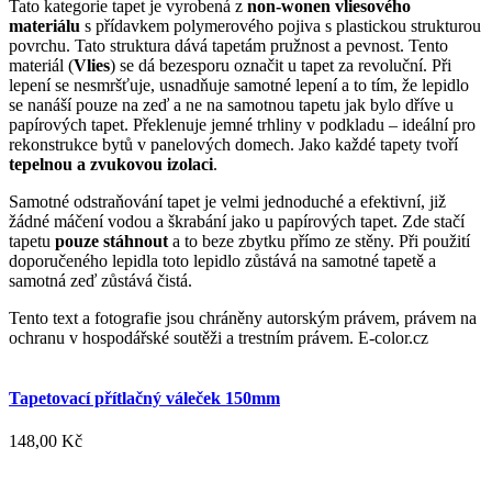
Tato kategorie tapet je vyrobená z
non-wonen vliesového
materiálu
s přídavkem polymerového pojiva s plastickou strukturou
povrchu. Tato struktura dává tapetám pružnost a pevnost. Tento
materiál (
Vlies
) se dá bezesporu označit u tapet za revoluční. Při
lepení se nesmršťuje, usnadňuje samotné lepení a to tím, že lepidlo
se nanáší pouze na zeď a ne na samotnou tapetu jak bylo dříve u
papírových tapet. Překlenuje jemné trhliny v podkladu – ideální pro
rekonstrukce bytů v panelových domech. Jako každé tapety tvoří
tepelnou a zvukovou izolaci
.
Samotné odstraňování tapet je velmi jednoduché a efektivní, již
žádné máčení vodou a škrabání jako u papírových tapet. Zde stačí
tapetu
pouze stáhnout
a to beze zbytku přímo ze stěny. Při použití
doporučeného lepidla toto lepidlo zůstává na samotné tapetě a
samotná zeď zůstává čistá.
Tento text a fotografie jsou chráněny autorským právem, právem na
ochranu v hospodářské soutěži a trestním právem. E-color.cz
Tapetovací přítlačný váleček 150mm
148,00 Kč