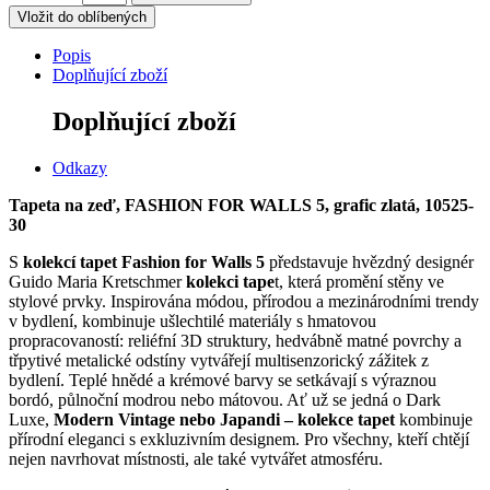
Vložit do oblíbených
Popis
Doplňující zboží
Doplňující zboží
Odkazy
Tapeta na zeď, FASHION FOR WALLS 5, grafic zlatá, 10525-
30
S
kolekcí tapet Fashion for Walls 5
představuje hvězdný designér
Guido Maria Kretschmer
k
olekci tape
t, která promění stěny ve
stylové prvky.
Inspirována módou, přírodou a mezinárodními trendy
v bydlení, kombinuje ušlechtilé materiály s hmatovou
propracovaností: reliéfní 3D struktury, hedvábně matné povrchy a
třpytivé metalické odstíny vytvářejí multisenzorický zážitek z
bydlení.
Teplé hnědé a krémové barvy se setkávají s výraznou
bordó, půlnoční modrou nebo mátovou.
Ať už se jedná o Dark
Luxe,
Modern Vintage nebo Japandi – kolekce tapet
kombinuje
přírodní eleganci s exkluzivním designem.
Pro všechny, kteří chtějí
nejen navrhovat místnosti, ale také vytvářet atmosféru.