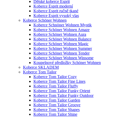
Dětské koberce Esprit
Koberce Esprit moderní
Koberce Esprit ručně tkané
Koberce Esprit vysoký vlas
Koberce Schöner Wohnen
Koberce Schnöner Wohnen Mystik
Koberce Schöner Wohnen Amaze
Koberce Schöner Wohnen Aura
Koberce Schöner Wohnen Balance
Koberce Schöner Wohnen Magic
Koberce Schöner Wohnen Summer
Koberce Schöner Wohnen Tender
Koberce Schöner Wohnen Winsome
Koupelnové předložky Schöner Wohnen
Koberce SKLADEM
Koberce Tom Tailor
Koberce Tom Tailor Cozy
Koberce Tom Tailor Fine Lines
Koberce Tom Tailor Fluffy
Koberce Tom Tailor Funky Orient
Koberce Tom Tailor Funky Outdoor
Koberce Tom Tailor Garden
Koberce Tom Tailor Groove
Koberce Tom Tailor Shapes
Koberce Tom Tailor Shine