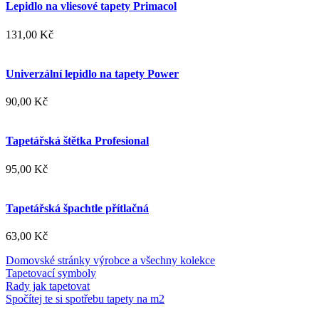
Lepidlo na vliesové tapety Primacol
131,00 Kč
Univerzální lepidlo na tapety Power
90,00 Kč
Tapetářská štětka Profesional
95,00 Kč
Tapetářská špachtle přítlačná
63,00 Kč
Domovské stránky výrobce a všechny kolekce
Tapetovací symboly
Rady jak tapetovat
Spočítej te si spotřebu tapety na m2