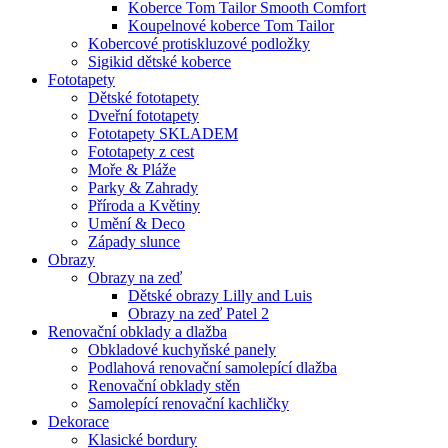
Koberce Tom Tailor Smooth Comfort
Koupelnové koberce Tom Tailor
Kobercové protiskluzové podložky
Sigikid dětské koberce
Fototapety
Dětské fototapety
Dveřní fototapety
Fototapety SKLADEM
Fototapety z cest
Moře & Pláže
Parky & Zahrady
Příroda a Květiny
Umění & Deco
Západy slunce
Obrazy
Obrazy na zeď
Dětské obrazy Lilly and Luis
Obrazy na zeď Patel 2
Renovační obklady a dlažba
Obkladové kuchyňské panely
Podlahová renovační samolepící dlažba
Renovační obklady stěn
Samolepící renovační kachličky
Dekorace
Klasické bordury