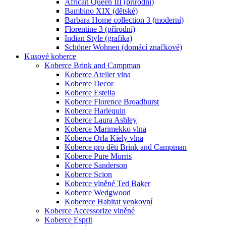
African Queen III (přírodní)
Bambino XIX (dětské)
Barbara Home collection 3 (moderní)
Florentine 3 (přírodní)
Indian Style (grafika)
Schöner Wohnen (domácí značkové)
Kusové koberce
Koberce Brink and Campman
Koberce Atelier vlna
Koberce Decor
Koberce Estella
Koberce Florence Broadhurst
Koberce Harlequin
Koberce Laura Ashley
Koberce Marimekko vlna
Koberce Orla Kiely vlna
Koberce pro děti Brink and Campman
Koberce Pure Morris
Koberce Sanderson
Koberce Scion
Koberce vlněné Ted Baker
Koberce Wedgwood
Koberece Habitat venkovní
Koberce Accessorize vlněné
Koberce Esprit