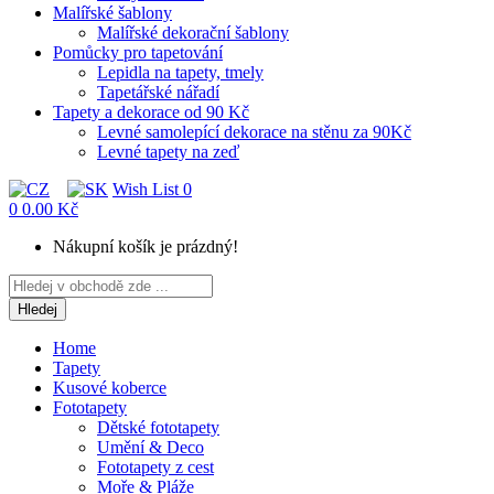
Malířské šablony
Malířské dekorační šablony
Pomůcky pro tapetování
Lepidla na tapety, tmely
Tapetářské nářadí
Tapety a dekorace od 90 Kč
Levné samolepící dekorace na stěnu za 90Kč
Levné tapety na zeď
Wish List
0
0
0.00 Kč
Nákupní košík je prázdný!
Hledej
Home
Tapety
Kusové koberce
Fototapety
Dětské fototapety
Umění & Deco
Fototapety z cest
Moře & Pláže