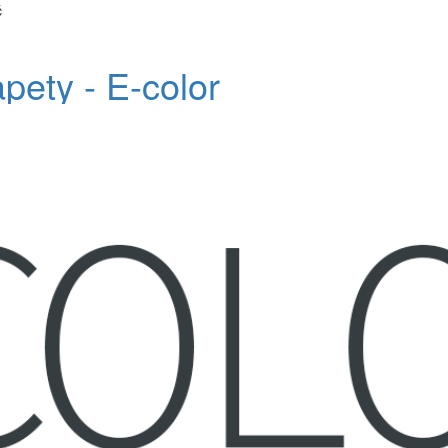
č
apety - E-color