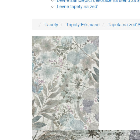
Levné samolepící dekorace na stěnu za 
Levné tapety na zeď
Tapety
Tapety Erismann
Tapeta na zeď