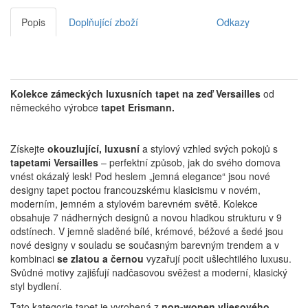
Popis
Doplňující zboží
Odkazy
Kolekce zámeckých luxusních tapet na zeď Versailles
od
německého výrobce
tapet Erismann.
Získejte
okouzlující, luxusní
a stylový vzhled svých pokojů s
tapetami Versailles
– perfektní způsob, jak do svého domova
vnést okázalý lesk!
Pod heslem „jemná elegance“ jsou nové
designy tapet poctou francouzskému klasicismu v novém,
moderním, jemném a stylovém barevném světě.
Kolekce
obsahuje 7 nádherných designů a novou hladkou strukturu v 9
odstínech.
V jemně sladěné bílé, krémové, béžové a šedé jsou
nové designy v souladu se současným barevným trendem a v
kombinaci
se zlatou a černou
vyzařují pocit ušlechtilého luxusu.
Svůdné motivy zajišťují nadčasovou svěžest a moderní, klasický
styl bydlení.
Tato kategorie tapet je vyrobená z
non-wonen vliesového