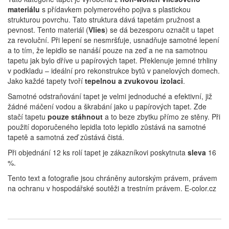
materiálu
s přídavkem polymerového pojiva s plastickou
strukturou povrchu. Tato struktura dává tapetám pružnost a
pevnost. Tento materiál (
Vlies
) se dá bezesporu označit u tapet
za revoluční. Při lepení se nesmršťuje, usnadňuje samotné lepení
a to tím, že lepidlo se nanáší pouze na zeď a ne na samotnou
tapetu jak bylo dříve u papírových tapet. Překlenuje jemné trhliny
v podkladu – ideální pro rekonstrukce bytů v panelových domech.
Jako každé tapety tvoří
tepelnou a zvukovou izolaci
.
Samotné odstraňování tapet je velmi jednoduché a efektivní, již
žádné máčení vodou a škrabání jako u papírových tapet. Zde
stačí tapetu
pouze stáhnout
a to beze zbytku přímo ze stěny. Při
použití doporučeného lepidla toto lepidlo zůstává na samotné
tapetě a samotná zeď zůstává čistá.
Při objednání 12 ks rolí tapet je zákazníkovi poskytnuta
sleva
16
%.
Tento text a fotografie jsou chráněny autorským právem, právem
na ochranu v hospodářské soutěži a trestním právem. E-color.cz