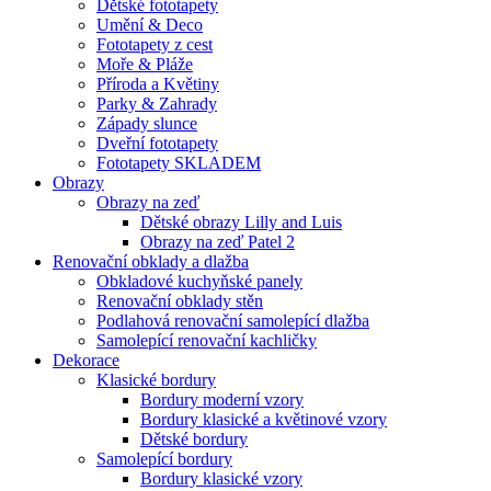
Dětské fototapety
Umění & Deco
Fototapety z cest
Moře & Pláže
Příroda a Květiny
Parky & Zahrady
Západy slunce
Dveřní fototapety
Fototapety SKLADEM
Obrazy
Obrazy na zeď
Dětské obrazy Lilly and Luis
Obrazy na zeď Patel 2
Renovační obklady a dlažba
Obkladové kuchyňské panely
Renovační obklady stěn
Podlahová renovační samolepící dlažba
Samolepící renovační kachličky
Dekorace
Klasické bordury
Bordury moderní vzory
Bordury klasické a květinové vzory
Dětské bordury
Samolepící bordury
Bordury klasické vzory