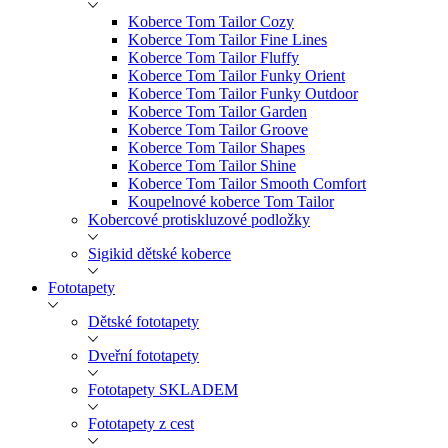
Koberce Tom Tailor Cozy
Koberce Tom Tailor Fine Lines
Koberce Tom Tailor Fluffy
Koberce Tom Tailor Funky Orient
Koberce Tom Tailor Funky Outdoor
Koberce Tom Tailor Garden
Koberce Tom Tailor Groove
Koberce Tom Tailor Shapes
Koberce Tom Tailor Shine
Koberce Tom Tailor Smooth Comfort
Koupelnové koberce Tom Tailor
Kobercové protiskluzové podložky
Sigikid dětské koberce
Fototapety
Dětské fototapety
Dveřní fototapety
Fototapety SKLADEM
Fototapety z cest