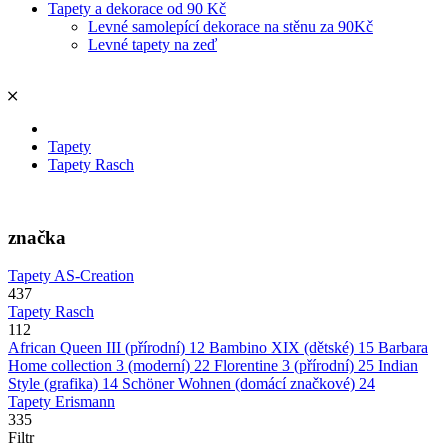
Tapety a dekorace od 90 Kč
Levné samolepící dekorace na stěnu za 90Kč
Levné tapety na zeď
Tapety
Tapety Rasch
značka
Tapety AS-Creation
437
Tapety Rasch
112
African Queen III (přírodní)
12
Bambino XIX (dětské)
15
Barbara
Home collection 3 (moderní)
22
Florentine 3 (přírodní)
25
Indian
Style (grafika)
14
Schöner Wohnen (domácí značkové)
24
Tapety Erismann
335
Filtr