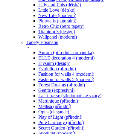
Lilly and Luis (dětská)
Little Love (dětské)
New Life (moderní)
Pintwalls (naturální)
Retro Chic (retro tapety)
Titanium 3 (design)
Wallpanel (moderní)
Tapety Erismann
Aurora (přírodní - romantika)
ELLE decoration 4 (moderní)
Elysium (design)
Evolution (přírodní)
Fashion for walls 4 (moderní)
Fashion for walls 5 (moderní)
Forest Dreams (přírodní)
Gentle (expresivní)
La Terrasse (středomořské vzory)
Martinique (přírodní)
Mellisa (přírodní)
Opus (elegance)
Play of Light (přírodní)
Pure harmony (přírodní)
Secret Garden (přírodní)
Spotlight (moderní)