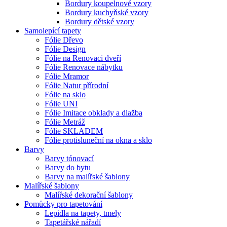
Bordury koupelnové vzory
Bordury kuchyňské vzory
Bordury dětské vzory
Samolepící tapety
Fólie Dřevo
Fólie Design
Fólie na Renovaci dveří
Fólie Renovace nábytku
Fólie Mramor
Fólie Natur přírodní
Fólie na sklo
Fólie UNI
Fólie Imitace obklady a dlažba
Fólie Metráž
Fólie SKLADEM
Fólie protisluneční na okna a sklo
Barvy
Barvy tónovací
Barvy do bytu
Barvy na malířské šablony
Malířské šablony
Malířské dekorační šablony
Pomůcky pro tapetování
Lepidla na tapety, tmely
Tapetářské nářadí