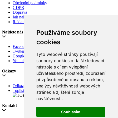
Obchodní podmínky
GDPR
Doprava
Jak nakupovat
Reklamace
Používáme soubory
Najdete nás
cookies
Facebook
Twitter
Tyto webové stránky používají
Google
soubory cookies a další sledovací
Youtube
nástroje s cílem vylepšení
Odkazy
uživatelského prostředí, zobrazení
přizpůsobeného obsahu a reklam,
analýzy návštěvnosti webových
Odkazy
Toplist
stránek a zjištění zdroje
návštěvnosti.
Kontakt
Souhlasím