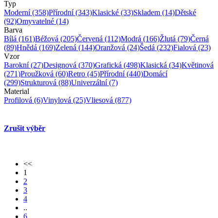
Typ
Moderní
(358)
Přírodní
(343)
Klasické
(33)
Skladem
(14)
Dětské
(92)
Omyvatelné
(14)
Barva
Bílá
(161)
Béžová
(205)
Červená
(112)
Modrá
(166)
Žlutá
(79)
Černá
(89)
Hnědá
(169)
Zelená
(144)
Oranžová
(24)
Šedá
(232)
Fialová
(23)
Vzor
Barokní
(27)
Designová
(370)
Grafická
(498)
Klasická
(34)
Květinová
(271)
Proužková
(60)
Retro
(45)
Přírodní
(440)
Domácí
(299)
Strukturová
(88)
Univerzální
(7)
Material
Profilová
(6)
Vinylová
(25)
Vliesová
(877)
Zrušit výběr
<<
1
2
3
4
..
6