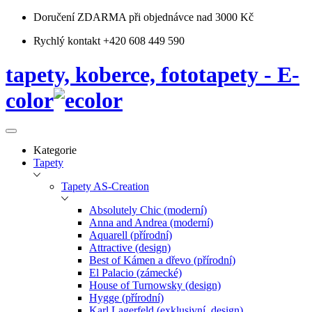
Doručení ZDARMA
při objednávce nad 3000 Kč
Rychlý kontakt +420 608 449 590
tapety, koberce, fototapety - E-
color
Kategorie
Tapety
Tapety AS-Creation
Absolutely Chic (moderní)
Anna and Andrea (moderní)
Aquarell (přírodní)
Attractive (design)
Best of Kámen a dřevo (přírodní)
El Palacio (zámecké)
House of Turnowsky (design)
Hygge (přírodní)
Karl Lagerfeld (exklusivní, design)