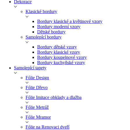
Dekorace
Klasické bordury
Bordury klasické a květinové vzory
Bordury moderní vzory
Dětské bordury
Samolepící bordury
Bordury dětské vzory
Bordury klasické vzory
Bordury koupelnové vzory
Bordury kuchyňské vzory
Samolepící tapety
Fólie Design
Fólie Dřevo
Fólie Imitace obklady a dlažba
Fólie Metráž
Fólie Mramor
Fólie na Renovaci dveří