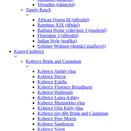
Versailles (zámecké)
Tapety Rasch
African Queen III (přírodní)
Bambino XIX (dětské)
Barbara Home collection 3 (moderní)
Florentine 3 (přírodní)
Indian Style (grafika)
Schöner Wohnen (domácí značkové)
Kusové koberce
Koberce Brink and Campman
Koberce Atelier vlna
Koberce Decor
Koberce Estella
Koberce Florence Broadhurst
Koberce Harlequin
Koberce Laura Ashley
Koberce Marimekko vlna
Koberce Orla Kiely vlna
Koberce pro děti Brink and Campman
Koberce Pure Morris
Koberce Sanderson
Koberce Scion