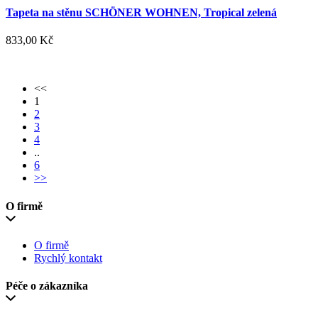
Tapeta na stěnu SCHÖNER WOHNEN, Tropical zelená
833,00 Kč
<<
1
2
3
4
..
6
>>
O firmě
O firmě
Rychlý kontakt
Péče o zákazníka