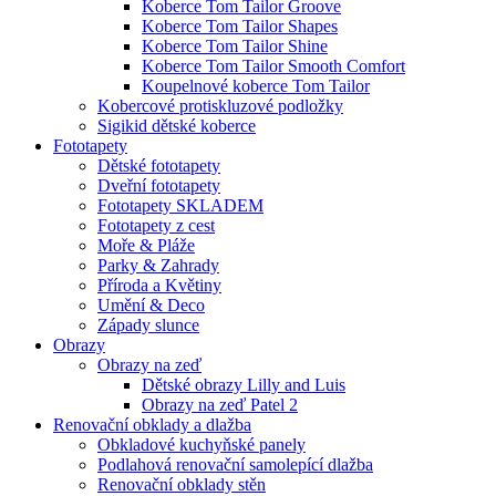
Koberce Tom Tailor Groove
Koberce Tom Tailor Shapes
Koberce Tom Tailor Shine
Koberce Tom Tailor Smooth Comfort
Koupelnové koberce Tom Tailor
Kobercové protiskluzové podložky
Sigikid dětské koberce
Fototapety
Dětské fototapety
Dveřní fototapety
Fototapety SKLADEM
Fototapety z cest
Moře & Pláže
Parky & Zahrady
Příroda a Květiny
Umění & Deco
Západy slunce
Obrazy
Obrazy na zeď
Dětské obrazy Lilly and Luis
Obrazy na zeď Patel 2
Renovační obklady a dlažba
Obkladové kuchyňské panely
Podlahová renovační samolepící dlažba
Renovační obklady stěn