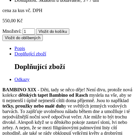
Dostupnost: Skladem u dodavatele, 3 - 7 dní
cena za kus vč. DPH
550,00 Kč
Množství:
Vložit do oblíbených
Popis
Doplňující zboží
Doplňující zboží
Odkazy
BAMBINO XIX
-
Děti, tady se něco děje!
Není divu, protože nová
kolekce
dětských tapet Bambino od Rasch
myslela na vše, aby se
ti nejmenší i úplně nejmenší cítili doma příjemně.
Jsou to například
tečky, proužky nebo malé duh
y ve světlých jemných vodových
barvách.
To zajišťuje uvolněnou náladu během dne a umožňuje i té
nejodvážnější noční sově odpočívat večer.
Ale může to být trochu
divoké.
Alespoň když se u dětského pokoje zastaví sloni, lvi nebo
zebry.
A nejen, že se mezi filigránovými palmovými listy cítí
pohodlně, ale také se rády obklopují velkými květy a drobnými