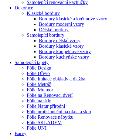
Samolepící renovační kachličky
Dekorace
Klasické bordury
Bordury klasické a květinové vzory
Bordury moderní vzory
Dětské bordury
Samolepící bordury
Bordury dětské vzory
Bordury klasické vzory
Bordury koupelnové vzory
Bordury kuchyňské vzory
Samolepící tapety
Fólie Design
Fólie Dřevo
Fólie Imitace obklady a dlažba
Fólie Metráž
Fólie Mramor
Fólie na Renovaci dveří
Fólie na sklo
Fólie Natur přírodní
Fólie protisluneční na okna a sklo
Fólie Renovace nábytku
Fólie SKLADEM
Fólie UNI
Barvy