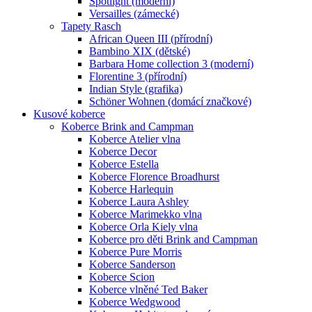
Spotlight (moderní)
Versailles (zámecké)
Tapety Rasch
African Queen III (přírodní)
Bambino XIX (dětské)
Barbara Home collection 3 (moderní)
Florentine 3 (přírodní)
Indian Style (grafika)
Schöner Wohnen (domácí značkové)
Kusové koberce
Koberce Brink and Campman
Koberce Atelier vlna
Koberce Decor
Koberce Estella
Koberce Florence Broadhurst
Koberce Harlequin
Koberce Laura Ashley
Koberce Marimekko vlna
Koberce Orla Kiely vlna
Koberce pro děti Brink and Campman
Koberce Pure Morris
Koberce Sanderson
Koberce Scion
Koberce vlněné Ted Baker
Koberce Wedgwood