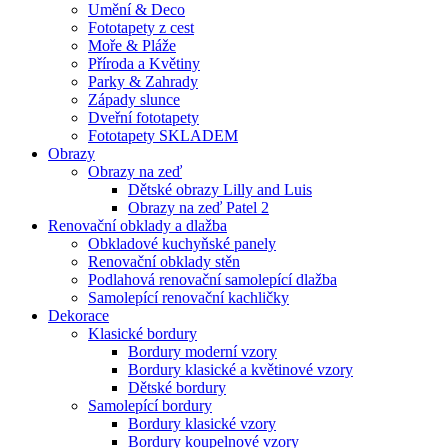
Umění & Deco
Fototapety z cest
Moře & Pláže
Příroda a Květiny
Parky & Zahrady
Západy slunce
Dveřní fototapety
Fototapety SKLADEM
Obrazy
Obrazy na zeď
Dětské obrazy Lilly and Luis
Obrazy na zeď Patel 2
Renovační obklady a dlažba
Obkladové kuchyňské panely
Renovační obklady stěn
Podlahová renovační samolepící dlažba
Samolepící renovační kachličky
Dekorace
Klasické bordury
Bordury moderní vzory
Bordury klasické a květinové vzory
Dětské bordury
Samolepící bordury
Bordury klasické vzory
Bordury koupelnové vzory