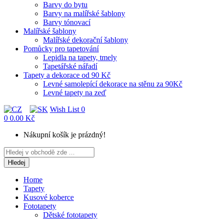
Barvy do bytu
Barvy na malířské šablony
Barvy tónovací
Malířské šablony
Malířské dekorační šablony
Pomůcky pro tapetování
Lepidla na tapety, tmely
Tapetářské nářadí
Tapety a dekorace od 90 Kč
Levné samolepící dekorace na stěnu za 90Kč
Levné tapety na zeď
Wish List
0
0
0.00 Kč
Nákupní košík je prázdný!
Hledej
Home
Tapety
Kusové koberce
Fototapety
Dětské fototapety