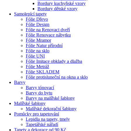
Bordury kuchyňské vzory
Bordury dětské vzory
Samolepící tapety
Fólie Dřevo
Fólie Design
Fólie na Renovaci dveří
Fólie Renovace nábytku
Fólie Mramor
Fólie Natur přírodní
Fólie na sklo
Fólie UNI
Fólie Imitace obklady a dlažba
Fólie Metráž
Fólie SKLADEM
Fólie protisluneční na okna a sklo
Barvy
Barvy tónovací
Barvy do bytu
Barvy na malířské šablony
Malířské šablony
Malířské dekorační šablony
Pomůcky pro tapetování
Lepidla na tapety, tmely
Tapetářské nářadí
Tapety a dekorace od 90 Kč