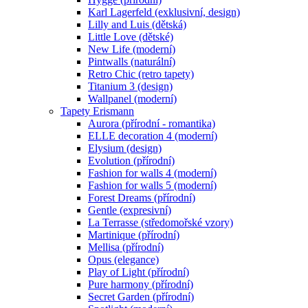
Karl Lagerfeld (exklusivní, design)
Lilly and Luis (dětská)
Little Love (dětské)
New Life (moderní)
Pintwalls (naturální)
Retro Chic (retro tapety)
Titanium 3 (design)
Wallpanel (moderní)
Tapety Erismann
Aurora (přírodní - romantika)
ELLE decoration 4 (moderní)
Elysium (design)
Evolution (přírodní)
Fashion for walls 4 (moderní)
Fashion for walls 5 (moderní)
Forest Dreams (přírodní)
Gentle (expresivní)
La Terrasse (středomořské vzory)
Martinique (přírodní)
Mellisa (přírodní)
Opus (elegance)
Play of Light (přírodní)
Pure harmony (přírodní)
Secret Garden (přírodní)