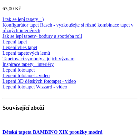
63,00 Kč
I tak se lepí tapety :-)
Konfigurátor tapet Rasch - vyzkoušejte si různé kombinace tapet v
různých interiérech
Jak se lepí tapety- bodury a spotřeba rolí
Lepení tapet
Lepení vlies tapet
Lepení tapetových lemů
Tapetovací symboly a jejich význam
Inspirace tapety - interiéry
Lepení fototapet
Lepení fototapet - video
Lepení 3D dětských fototapet - video
Lepení fototapet Wizzard - video
Související zboží
Dětská tapeta BAMBINO XIX proužky modrá