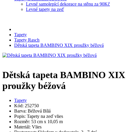
Levné samolepící dekorace na stěnu za 90Kč
Levné tapety na zeď
Tapety
Tapety Rasch
Dětská tapeta BAMBINO XIX proužky béžová
Dětská tapeta BAMBINO XIX
proužky béžová
Tapety
Kód: 252750
Barva: Béžová Bílá
Popis: Tapety na zeď vlies
Rozměr: 53 cm x 10,05 m
Materiál: Vlies