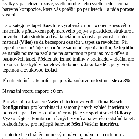
kvítky v pastelově růžové, světle modré nebo světle šedé.
Jemná
barevná kompozice, která vás potěší i po pár letech – a ráda poroste
s vámi.
Tato kategorie tapet
Rasch
je vyrobená z non- wonen vliesového
materiálu s přídavkem polymerového pojiva s plastickou strukturou
povrchu. Tato struktura dává tapetám pružnost a pevnost. Tento
materiál (
Vlies
) se dá bezesporu označit u tapet za revoluční. Při
lepení se nesmršťuje, usnadňuje samotné lepení a to tím, že
lepidlo
se nanáší pouze na zeď a ne na samotnou tapetu jak bylo dříve u
papírových tapet. Překlenuje jemné trhliny v podkladu – ideální pro
rekonstrukce bytů v panelových domech. Jako každé tapety tvoří
tepelnou a zvukovou izolaci.
Při objednání 12 ks rolí tapet je zákazníkovi poskytnuta
sleva
8%.
Navázání vzoru (raport) : 0 cm
Pro vlastní realizaci ve Vašem interiéru vytvořila firma
Rasch
konfigurátor
pro kombinaci a samotný návrh vzhled interiéru za
pomocí tapet. Tento konfigurátor najdete ve spodní sekci
Odkazy
.
Vyzkoušejte si kombinaci různých vzorů a barevných odstínů tapet a
rozhodněte se pro nejlepší barevné řešení Vašeho
interiéru
.
Tento text je chráněn autorským právem, právem na ochranu v