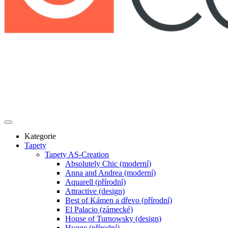
Kategorie
Tapety
Tapety AS-Creation
Absolutely Chic (moderní)
Anna and Andrea (moderní)
Aquarell (přírodní)
Attractive (design)
Best of Kámen a dřevo (přírodní)
El Palacio (zámecké)
House of Turnowsky (design)
Hygge (přírodní)