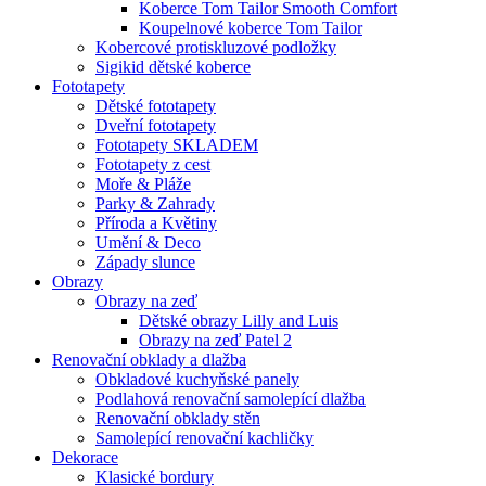
Koberce Tom Tailor Smooth Comfort
Koupelnové koberce Tom Tailor
Kobercové protiskluzové podložky
Sigikid dětské koberce
Fototapety
Dětské fototapety
Dveřní fototapety
Fototapety SKLADEM
Fototapety z cest
Moře & Pláže
Parky & Zahrady
Příroda a Květiny
Umění & Deco
Západy slunce
Obrazy
Obrazy na zeď
Dětské obrazy Lilly and Luis
Obrazy na zeď Patel 2
Renovační obklady a dlažba
Obkladové kuchyňské panely
Podlahová renovační samolepící dlažba
Renovační obklady stěn
Samolepící renovační kachličky
Dekorace
Klasické bordury