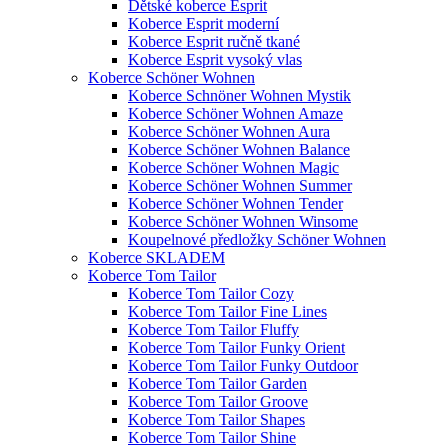
Dětské koberce Esprit
Koberce Esprit moderní
Koberce Esprit ručně tkané
Koberce Esprit vysoký vlas
Koberce Schöner Wohnen
Koberce Schnöner Wohnen Mystik
Koberce Schöner Wohnen Amaze
Koberce Schöner Wohnen Aura
Koberce Schöner Wohnen Balance
Koberce Schöner Wohnen Magic
Koberce Schöner Wohnen Summer
Koberce Schöner Wohnen Tender
Koberce Schöner Wohnen Winsome
Koupelnové předložky Schöner Wohnen
Koberce SKLADEM
Koberce Tom Tailor
Koberce Tom Tailor Cozy
Koberce Tom Tailor Fine Lines
Koberce Tom Tailor Fluffy
Koberce Tom Tailor Funky Orient
Koberce Tom Tailor Funky Outdoor
Koberce Tom Tailor Garden
Koberce Tom Tailor Groove
Koberce Tom Tailor Shapes
Koberce Tom Tailor Shine