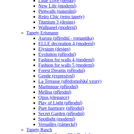
Little Love (dětské)
New Life (moderní)
Pintwalls (naturální)
Retro Chic (retro tapety)
Titanium 3 (design)
Wallpanel (moderní)
Tapety Erismann
Aurora (přírodní - romantika)
ELLE decoration 4 (moderní)
Elysium (design)
Evolution (přírodní)
Fashion for walls 4 (moderní)
Fashion for walls 5 (moderní)
Forest Dreams (přírodní)
Gentle (expresivní)
La Terrasse (středomořské vzory)
Martinique (přírodní)
Mellisa (přírodní)
Opus (elegance)
Play of Light (přírodní)
Pure harmony (přírodní)
Secret Garden (přírodní)
Spotlight (moderní)
Versailles (zámecké)
Tapety Rasch