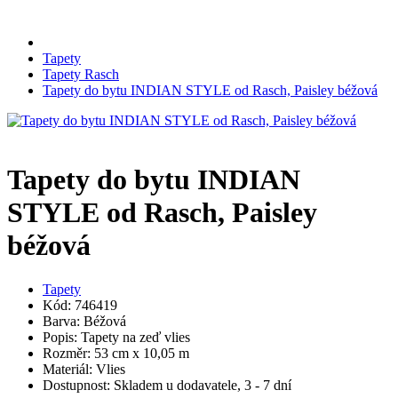
Tapety
Tapety Rasch
Tapety do bytu INDIAN STYLE od Rasch, Paisley béžová
Tapety do bytu INDIAN
STYLE od Rasch, Paisley
béžová
Tapety
Kód: 746419
Barva: Béžová
Popis: Tapety na zeď vlies
Rozměr: 53 cm x 10,05 m
Materiál: Vlies
Dostupnost: Skladem u dodavatele, 3 - 7 dní