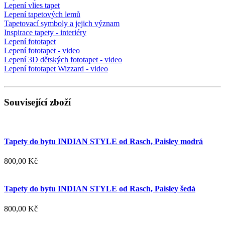
Lepení vlies tapet
Lepení tapetových lemů
Tapetovací symboly a jejich význam
Inspirace tapety - interiéry
Lepení fototapet
Lepení fototapet - video
Lepení 3D dětských fototapet - video
Lepení fototapet Wizzard - video
Související zboží
Tapety do bytu INDIAN STYLE od Rasch, Paisley modrá
800,00 Kč
Tapety do bytu INDIAN STYLE od Rasch, Paisley šedá
800,00 Kč