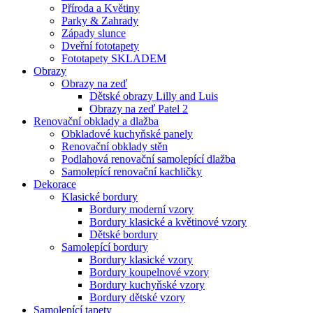
Příroda a Květiny
Parky & Zahrady
Západy slunce
Dveřní fototapety
Fototapety SKLADEM
Obrazy
Obrazy na zeď
Dětské obrazy Lilly and Luis
Obrazy na zeď Patel 2
Renovační obklady a dlažba
Obkladové kuchyňské panely
Renovační obklady stěn
Podlahová renovační samolepící dlažba
Samolepící renovační kachličky
Dekorace
Klasické bordury
Bordury moderní vzory
Bordury klasické a květinové vzory
Dětské bordury
Samolepící bordury
Bordury klasické vzory
Bordury koupelnové vzory
Bordury kuchyňské vzory
Bordury dětské vzory
Samolepící tapety