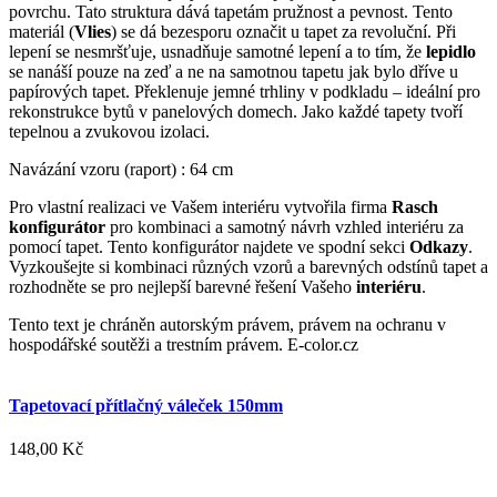
povrchu. Tato struktura dává tapetám pružnost a pevnost. Tento
materiál (
Vlies
) se dá bezesporu označit u tapet za revoluční. Při
lepení se nesmršťuje, usnadňuje samotné lepení a to tím, že
lepidlo
se nanáší pouze na zeď a ne na samotnou tapetu jak bylo dříve u
papírových tapet. Překlenuje jemné trhliny v podkladu – ideální pro
rekonstrukce bytů v panelových domech. Jako každé tapety tvoří
tepelnou a zvukovou izolaci.
Navázání vzoru (raport) : 64 cm
Pro vlastní realizaci ve Vašem interiéru vytvořila firma
Rasch
konfigurátor
pro kombinaci a samotný návrh vzhled interiéru za
pomocí tapet. Tento konfigurátor najdete ve spodní sekci
Odkazy
.
Vyzkoušejte si kombinaci různých vzorů a barevných odstínů tapet a
rozhodněte se pro nejlepší barevné řešení Vašeho
interiéru
.
Tento text je chráněn autorským právem, právem na ochranu v
hospodářské soutěži a trestním právem. E-color.cz
Tapetovací přítlačný váleček 150mm
148,00 Kč