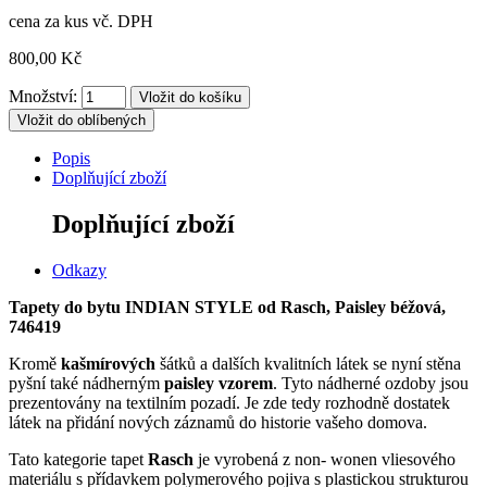
cena za kus vč. DPH
800,00 Kč
Množství:
Vložit do oblíbených
Popis
Doplňující zboží
Doplňující zboží
Odkazy
Tapety do bytu INDIAN STYLE od Rasch, Paisley béžová,
746419
Kromě
kašmírových
šátků a dalších kvalitních látek se nyní stěna
pyšní také nádherným
paisley vzorem
.
Tyto nádherné ozdoby jsou
prezentovány na textilním pozadí.
Je zde tedy rozhodně dostatek
látek na přidání nových záznamů do historie vašeho domova.
Tato kategorie tapet
Rasch
je vyrobená z non- wonen vliesového
materiálu s přídavkem polymerového pojiva s plastickou strukturou