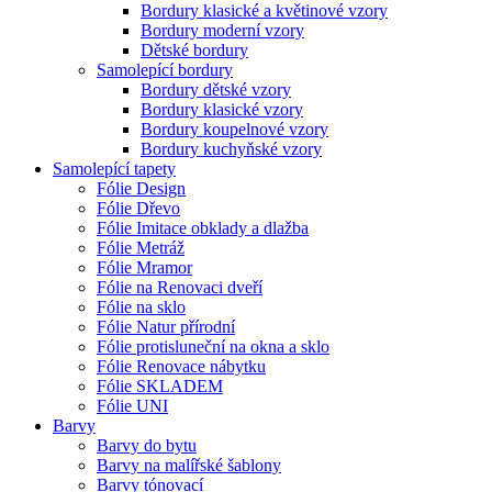
Bordury klasické a květinové vzory
Bordury moderní vzory
Dětské bordury
Samolepící bordury
Bordury dětské vzory
Bordury klasické vzory
Bordury koupelnové vzory
Bordury kuchyňské vzory
Samolepící tapety
Fólie Design
Fólie Dřevo
Fólie Imitace obklady a dlažba
Fólie Metráž
Fólie Mramor
Fólie na Renovaci dveří
Fólie na sklo
Fólie Natur přírodní
Fólie protisluneční na okna a sklo
Fólie Renovace nábytku
Fólie SKLADEM
Fólie UNI
Barvy
Barvy do bytu
Barvy na malířské šablony
Barvy tónovací