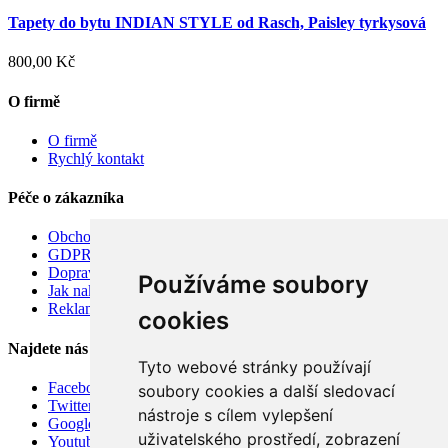
Tapety do bytu INDIAN STYLE od Rasch, Paisley tyrkysová
800,00 Kč
O firmě
O firmě
Rychlý kontakt
Péče o zákazníka
Obchodní podmínky
GDPR
Doprava
Používáme soubory
Jak nakupovat
Reklamace
cookies
Najdete nás
Tyto webové stránky používají
Facebook
soubory cookies a další sledovací
Twitter
nástroje s cílem vylepšení
Google
uživatelského prostředí, zobrazení
Youtube