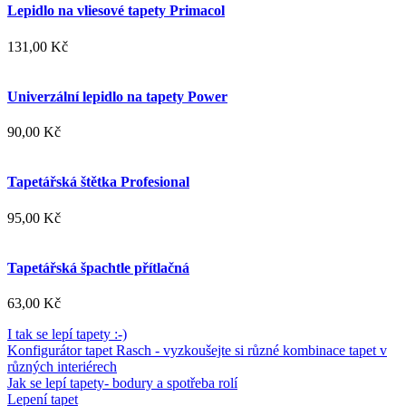
Lepidlo na vliesové tapety Primacol
131,00 Kč
Univerzální lepidlo na tapety Power
90,00 Kč
Tapetářská štětka Profesional
95,00 Kč
Tapetářská špachtle přítlačná
63,00 Kč
I tak se lepí tapety :-)
Konfigurátor tapet Rasch - vyzkoušejte si různé kombinace tapet v
různých interiérech
Jak se lepí tapety- bodury a spotřeba rolí
Lepení tapet