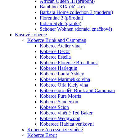
African Queen III (přírodní)
Bambino XIX (dětské)
Barbara Home collection 3 (moderní)
Florentine 3 (přírodní)
Indian Style (grafika)
Schöner Wohnen (domácí značkové)
Kusové koberce
Koberce Brink and Campman
Koberce Atelier vlna
Koberce Decor
Koberce Estella
Koberce Florence Broadhurst
Koberce Harlequin
Koberce Laura Ashley
Koberce Marimekko vlna
Koberce Orla Kiely vlna
Koberce pro děti Brink and Campman
Koberce Pure Morris
Koberce Sanderson
Koberce Scion
Koberce vlněné Ted Baker
Koberce Wedgwood
Koberece Habitat venkovní
Koberce Accessorize vlněné
Koberce Esprit