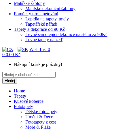
Malířské šablony
Malířské dekorační šablony
Pomůcky pro tapetování
Lepidla na tapety, tmely
Tapetářské nářadí
Tapety a dekorace od 90 Kč
Levné samolepící dekorace na stěnu za 90Kč
Levné tapety na zeď
Wish List
0
0
0.00 Kč
Nákupní košík je prázdný!
Hledej
Home
Tapety
Kusové koberce
Fototapety
Dětské fototapety
Umění & Deco
Fototapety z cest
Moře & Pláže