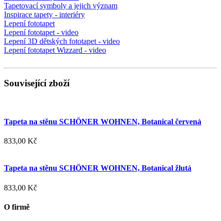
Tapetovací symboly a jejich význam
Inspirace tapety - interiéry
Lepení fototapet
Lepení fototapet - video
Lepení 3D dětských fototapet - video
Lepení fototapet Wizzard - video
Související zboží
Tapeta na stěnu SCHÖNER WOHNEN, Botanical červená
833,00 Kč
Tapeta na stěnu SCHÖNER WOHNEN, Botanical žlutá
833,00 Kč
O firmě