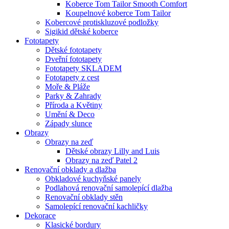
Koberce Tom Tailor Smooth Comfort
Koupelnové koberce Tom Tailor
Kobercové protiskluzové podložky
Sigikid dětské koberce
Fototapety
Dětské fototapety
Dveřní fototapety
Fototapety SKLADEM
Fototapety z cest
Moře & Pláže
Parky & Zahrady
Příroda a Květiny
Umění & Deco
Západy slunce
Obrazy
Obrazy na zeď
Dětské obrazy Lilly and Luis
Obrazy na zeď Patel 2
Renovační obklady a dlažba
Obkladové kuchyňské panely
Podlahová renovační samolepící dlažba
Renovační obklady stěn
Samolepící renovační kachličky
Dekorace
Klasické bordury