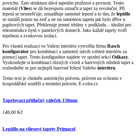
povrchu. Tato struktura dává tapetám pružnost a pevnost. Tento
materiál (
Vlies
) se dá bezesporu označit u tapet za revoluční. Při
lepení se nesmršťuje, usnadňuje samotné lepení a to tím, že
lepidlo
se nanáší pouze na zeď a ne na samotnou tapetu jak bylo dříve u
papírových tapet. Překlenuje jemné trhliny v podkladu – ideální pro
rekonstrukce bytů v panelových domech. Jako každé tapety tvoří
tepelnou a zvukovou izolaci.
Pro vlastní realizaci ve Vašem interiéru vytvořila firma
Rasch
konfigurátor
pro kombinaci a samotný návrh vzhled interiéru za
pomocí tapet. Tento konfigurátor najdete ve spodní sekci
Odkazy
.
Vyzkoušejte si kombinaci různých vzorů a barevných odstínů tapet a
rozhodněte se pro nejlepší barevné řešení Vašeho
interiéru
.
Tento text je chráněn autorským právem, právem na ochranu v
hospodářské soutěži a trestním právem. E-color.cz
Tapetovací přítlačný váleček 150mm
148,00 Kč
Lepidlo na vliesové tapety Primacol