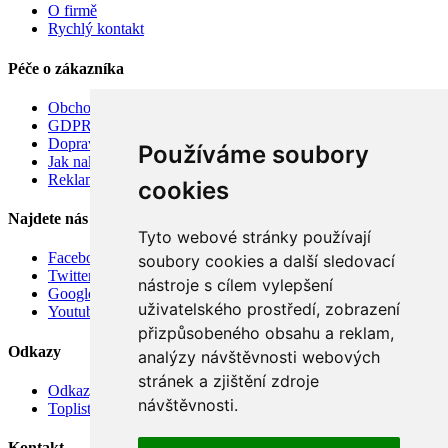
O firmě
Rychlý kontakt
Péče o zákazníka
Obchodní podmínky
GDPR
Doprava
Používáme soubory
Jak nakupovat
Reklamace
cookies
Najdete nás
Tyto webové stránky používají
Facebook
soubory cookies a další sledovací
Twitter
nástroje s cílem vylepšení
Google
uživatelského prostředí, zobrazení
Youtube
přizpůsobeného obsahu a reklam,
Odkazy
analýzy návštěvnosti webových
stránek a zjištění zdroje
Odkazy
návštěvnosti.
Toplist
Kontakt