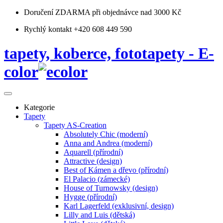
Doručení ZDARMA
při objednávce nad 3000 Kč
Rychlý kontakt +420 608 449 590
tapety, koberce, fototapety - E-
color
Kategorie
Tapety
Tapety AS-Creation
Absolutely Chic (moderní)
Anna and Andrea (moderní)
Aquarell (přírodní)
Attractive (design)
Best of Kámen a dřevo (přírodní)
El Palacio (zámecké)
House of Turnowsky (design)
Hygge (přírodní)
Karl Lagerfeld (exklusivní, design)
Lilly and Luis (dětská)