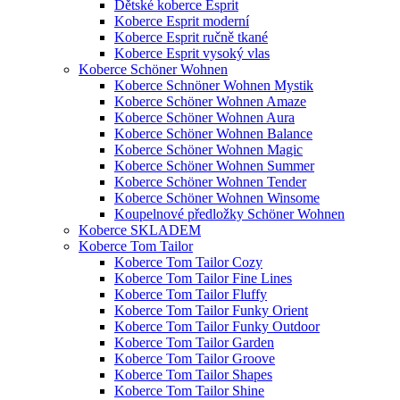
Dětské koberce Esprit
Koberce Esprit moderní
Koberce Esprit ručně tkané
Koberce Esprit vysoký vlas
Koberce Schöner Wohnen
Koberce Schnöner Wohnen Mystik
Koberce Schöner Wohnen Amaze
Koberce Schöner Wohnen Aura
Koberce Schöner Wohnen Balance
Koberce Schöner Wohnen Magic
Koberce Schöner Wohnen Summer
Koberce Schöner Wohnen Tender
Koberce Schöner Wohnen Winsome
Koupelnové předložky Schöner Wohnen
Koberce SKLADEM
Koberce Tom Tailor
Koberce Tom Tailor Cozy
Koberce Tom Tailor Fine Lines
Koberce Tom Tailor Fluffy
Koberce Tom Tailor Funky Orient
Koberce Tom Tailor Funky Outdoor
Koberce Tom Tailor Garden
Koberce Tom Tailor Groove
Koberce Tom Tailor Shapes
Koberce Tom Tailor Shine