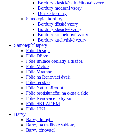
Bordury klasické a květinové vzory
Bordury moderní vzory
Dětské bordury
Samolepící bordury
Bordury dětské vzory
Bordury klasické vzory
Bordury koupelnové vzory
Bordury kuchyňské vzory
Samolepící tapety
Fólie Design
Fólie Dřevo
Fólie Imitace obklady a dlažba
Fólie Metráž
Fólie Mramor
Fólie na Renovaci dveří
Fólie na sklo
Fólie Natur přírodní
Fólie protisluneční na okna a sklo
Fólie Renovace nábytku
Fólie SKLADEM
Fólie UNI
Barvy
Barvy do bytu
Barvy na malířské šablony
Barvy tónovací