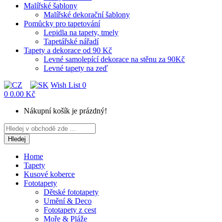
Malířské šablony
Malířské dekorační šablony
Pomůcky pro tapetování
Lepidla na tapety, tmely
Tapetářské nářadí
Tapety a dekorace od 90 Kč
Levné samolepící dekorace na stěnu za 90Kč
Levné tapety na zeď
Wish List
0
0
0.00 Kč
Nákupní košík je prázdný!
Hledej
Home
Tapety
Kusové koberce
Fototapety
Dětské fototapety
Umění & Deco
Fototapety z cest
Moře & Pláže