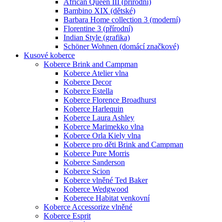
African Queen III (přírodní)
Bambino XIX (dětské)
Barbara Home collection 3 (moderní)
Florentine 3 (přírodní)
Indian Style (grafika)
Schöner Wohnen (domácí značkové)
Kusové koberce
Koberce Brink and Campman
Koberce Atelier vlna
Koberce Decor
Koberce Estella
Koberce Florence Broadhurst
Koberce Harlequin
Koberce Laura Ashley
Koberce Marimekko vlna
Koberce Orla Kiely vlna
Koberce pro děti Brink and Campman
Koberce Pure Morris
Koberce Sanderson
Koberce Scion
Koberce vlněné Ted Baker
Koberce Wedgwood
Koberece Habitat venkovní
Koberce Accessorize vlněné
Koberce Esprit