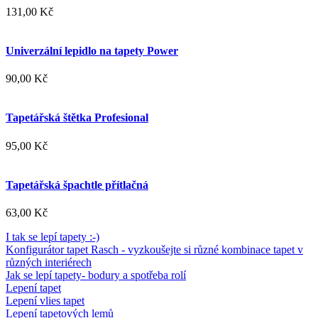
131,00 Kč
Univerzální lepidlo na tapety Power
90,00 Kč
Tapetářská štětka Profesional
95,00 Kč
Tapetářská špachtle přítlačná
63,00 Kč
I tak se lepí tapety :-)
Konfigurátor tapet Rasch - vyzkoušejte si různé kombinace tapet v
různých interiérech
Jak se lepí tapety- bodury a spotřeba rolí
Lepení tapet
Lepení vlies tapet
Lepení tapetových lemů