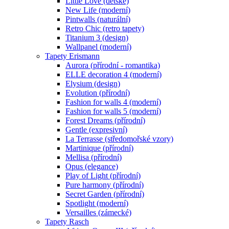
Little Love (dětské)
New Life (moderní)
Pintwalls (naturální)
Retro Chic (retro tapety)
Titanium 3 (design)
Wallpanel (moderní)
Tapety Erismann
Aurora (přírodní - romantika)
ELLE decoration 4 (moderní)
Elysium (design)
Evolution (přírodní)
Fashion for walls 4 (moderní)
Fashion for walls 5 (moderní)
Forest Dreams (přírodní)
Gentle (expresivní)
La Terrasse (středomořské vzory)
Martinique (přírodní)
Mellisa (přírodní)
Opus (elegance)
Play of Light (přírodní)
Pure harmony (přírodní)
Secret Garden (přírodní)
Spotlight (moderní)
Versailles (zámecké)
Tapety Rasch