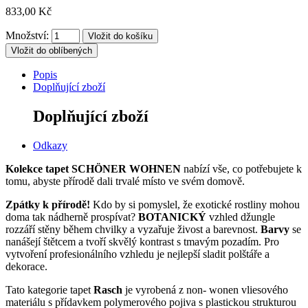
833,00 Kč
Množství:
Vložit do oblíbených
Popis
Doplňující zboží
Doplňující zboží
Odkazy
Kolekce tapet SCHÖNER WOHNEN
nabízí vše, co potřebujete k
tomu, abyste přírodě dali trvalé místo ve svém domově.
Zpátky k přírodě!
Kdo by si pomyslel, že exotické rostliny mohou
doma tak nádherně prospívat?
BOTANICKÝ
vzhled džungle
rozzáří stěny během chvilky a vyzařuje živost a barevnost.
Barvy
se
nanášejí štětcem a tvoří skvělý kontrast s tmavým pozadím.
Pro
vytvoření profesionálního vzhledu je nejlepší sladit polštáře a
dekorace.
Tato kategorie tapet
Rasch
je vyrobená z non- wonen vliesového
materiálu s přídavkem polymerového pojiva s plastickou strukturou