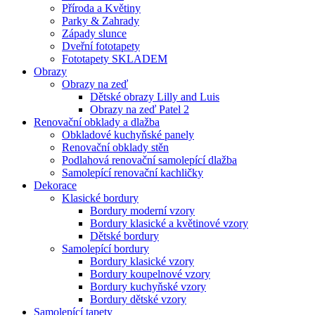
Příroda a Květiny
Parky & Zahrady
Západy slunce
Dveřní fototapety
Fototapety SKLADEM
Obrazy
Obrazy na zeď
Dětské obrazy Lilly and Luis
Obrazy na zeď Patel 2
Renovační obklady a dlažba
Obkladové kuchyňské panely
Renovační obklady stěn
Podlahová renovační samolepící dlažba
Samolepící renovační kachličky
Dekorace
Klasické bordury
Bordury moderní vzory
Bordury klasické a květinové vzory
Dětské bordury
Samolepící bordury
Bordury klasické vzory
Bordury koupelnové vzory
Bordury kuchyňské vzory
Bordury dětské vzory
Samolepící tapety