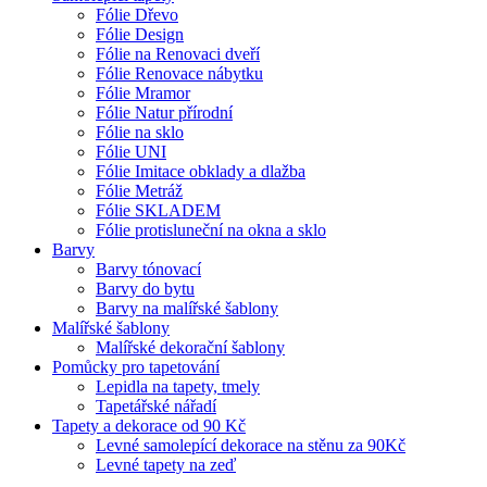
Fólie Dřevo
Fólie Design
Fólie na Renovaci dveří
Fólie Renovace nábytku
Fólie Mramor
Fólie Natur přírodní
Fólie na sklo
Fólie UNI
Fólie Imitace obklady a dlažba
Fólie Metráž
Fólie SKLADEM
Fólie protisluneční na okna a sklo
Barvy
Barvy tónovací
Barvy do bytu
Barvy na malířské šablony
Malířské šablony
Malířské dekorační šablony
Pomůcky pro tapetování
Lepidla na tapety, tmely
Tapetářské nářadí
Tapety a dekorace od 90 Kč
Levné samolepící dekorace na stěnu za 90Kč
Levné tapety na zeď