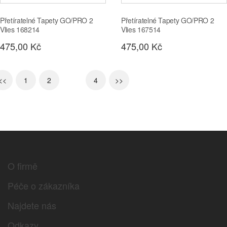
Přetíratelné Tapety GO/PRO 2
Přetíratelné Tapety GO/PRO 2
Vlies 168214
Vlies 167514
475,00 Kč
475,00 Kč
<<
1
2
3
4
>>
O firmě
Péče o zákazníka
Najdete nás
Odkazy