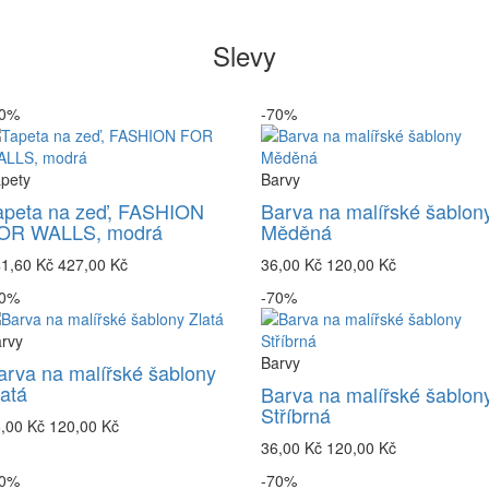
Slevy
20%
-70%
pety
Barvy
apeta na zeď, FASHION
Barva na malířské šablon
OR WALLS, modrá
Měděná
41,60 Kč
427,00 Kč
36,00 Kč
120,00 Kč
70%
-70%
rvy
Barvy
arva na malířské šablony
latá
Barva na malířské šablon
Stříbrná
,00 Kč
120,00 Kč
36,00 Kč
120,00 Kč
70%
-70%