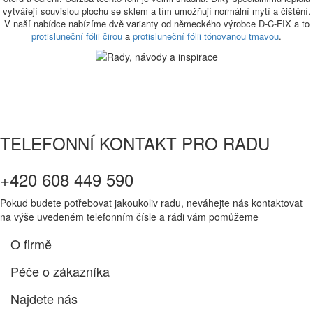
vytvářejí souvislou plochu se sklem a tím umožňují normální mytí a čištění.
V naší nabídce nabízíme dvě varianty od německého výrobce D-C-FIX a to
protisluneční fólii čirou
a
protisluneční fólii tónovanou tmavou
.
TELEFONNÍ KONTAKT PRO RADU
+420 608 449 590
Pokud budete potřebovat jakoukoliv radu, neváhejte nás kontaktovat
na výše uvedeném telefonním čísle a rádi vám pomůžeme
O firmě
Péče o zákazníka
Najdete nás