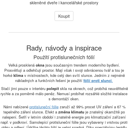
skleněné dveře i kancelářské prostory
Koupit
Rady, návody a inspirace
Použití protislunečních fólií
Velká prosklená
okna
jsou současným trendem moderního bydlení.
Prosvětlují a odlehčují prostor. Mají však i svoji odvrácenou tvář a tou je
horké
klima
v místnostech, kde celý den svítí slunce. Jedním z nejméně
nákladných a funkčních řešení je použití
fólií proti slunci
.
Stačí jimi pouze v interiéru
polepit
skla na oknech, což probíhá neuvěřitelně
rychle a za poměrně málo peněz. Nemusí probíhat rozsáhlé složité instalace
s demontáží oken.
Námi nabízené
protisluneční fólie
zaruží až 99% procet UV záření a 67 %
tepelného záření slunce. Efekt a
změna klimatu
je znatelný okamžitě po
nalepení. Šetří v letním období i znatelně energie pro klimatizační zařízení
např. v podkroví. Samolepící protisluneční fólie jsou vybaveny i vrstvou proti
otěru a odření. Údržba těchto fólií je velmi snadná. Díky speciálnímu lepidlu