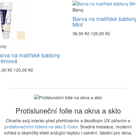
Barvy
Barva na malířské šablon
Mint
36,00 Kč
120,00 Kč
rvy
arva na malířské šablony
rémová
,00 Kč
120,00 Kč
Protisluneční folie na okna a sklo
Chraňte svůj interiér před přehříváním a škodlivým UV zářením s
protislunečními fóliemi na sklo E-Color
. Snadná instalace, moderní
vzhled a okamžitý efekt snižující teplotu i oslnění. Ideální pro okna,