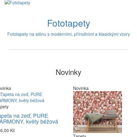
Fototapety
Fototapety na stěnu s moderními, přírodními a klasickými vzory
Novinky
vinka
Novinka
pety
apeta na zeď, PURE
ARMONY, květy béžová
6,00 Kč
Tapety