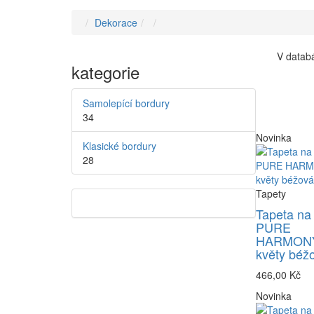
Dekorace
V databá
kategorie
Samolepící bordury
34
Novinka
Klasické bordury
28
Tapety
Tapeta na
PURE
HARMONY
květy béž
466,00 Kč
Novinka