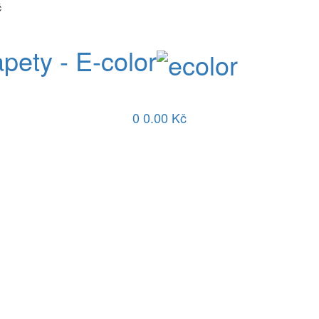
č
apety - E-color
0
0.00 Kč