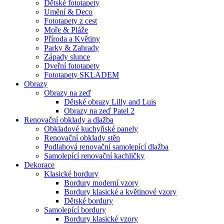
Dětské fototapety
Umění & Deco
Fototapety z cest
Moře & Pláže
Příroda a Květiny
Parky & Zahrady
Západy slunce
Dveřní fototapety
Fototapety SKLADEM
Obrazy
Obrazy na zeď
Dětské obrazy Lilly and Luis
Obrazy na zeď Patel 2
Renovační obklady a dlažba
Obkladové kuchyňské panely
Renovační obklady stěn
Podlahová renovační samolepící dlažba
Samolepící renovační kachličky
Dekorace
Klasické bordury
Bordury moderní vzory
Bordury klasické a květinové vzory
Dětské bordury
Samolepící bordury
Bordury klasické vzory