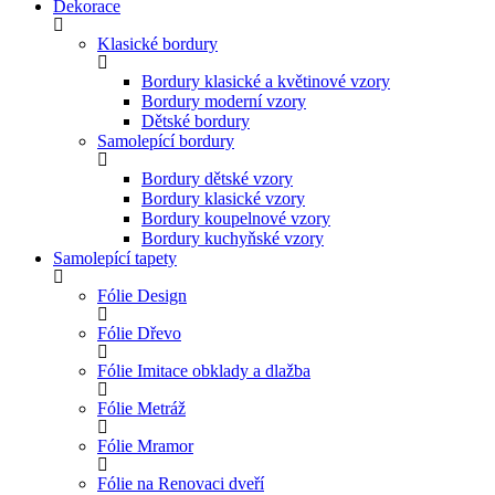
Dekorace
Klasické bordury
Bordury klasické a květinové vzory
Bordury moderní vzory
Dětské bordury
Samolepící bordury
Bordury dětské vzory
Bordury klasické vzory
Bordury koupelnové vzory
Bordury kuchyňské vzory
Samolepící tapety
Fólie Design
Fólie Dřevo
Fólie Imitace obklady a dlažba
Fólie Metráž
Fólie Mramor
Fólie na Renovaci dveří