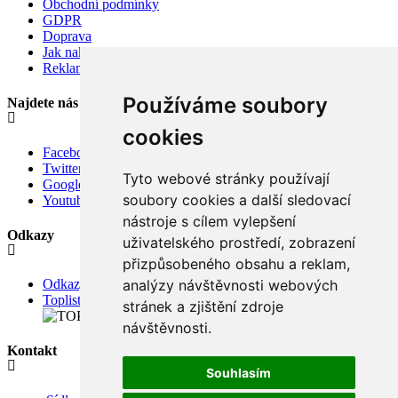
Obchodní podmínky
GDPR
Doprava
Jak nakupovat
Reklamace
Používáme soubory
Najdete nás
cookies
Facebook
Twitter
Tyto webové stránky používají
Google
soubory cookies a další sledovací
Youtube
nástroje s cílem vylepšení
Odkazy
uživatelského prostředí, zobrazení
přizpůsobeného obsahu a reklam,
analýzy návštěvnosti webových
Odkazy
Toplist
stránek a zjištění zdroje
návštěvnosti.
Kontakt
Souhlasím