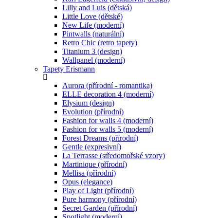
Lilly and Luis (dětská)
Little Love (dětské)
New Life (moderní)
Pintwalls (naturální)
Retro Chic (retro tapety)
Titanium 3 (design)
Wallpanel (moderní)
Tapety Erismann
Aurora (přírodní - romantika)
ELLE decoration 4 (moderní)
Elysium (design)
Evolution (přírodní)
Fashion for walls 4 (moderní)
Fashion for walls 5 (moderní)
Forest Dreams (přírodní)
Gentle (expresivní)
La Terrasse (středomořské vzory)
Martinique (přírodní)
Mellisa (přírodní)
Opus (elegance)
Play of Light (přírodní)
Pure harmony (přírodní)
Secret Garden (přírodní)
Spotlight (moderní)