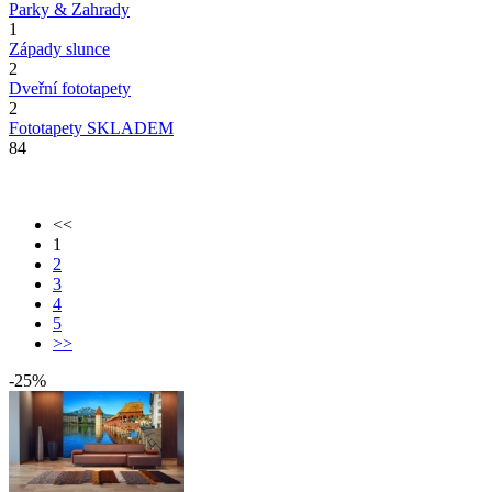
Parky & Zahrady
1
Západy slunce
2
Dveřní fototapety
2
Fototapety SKLADEM
84
<<
1
2
3
4
5
>>
-25%