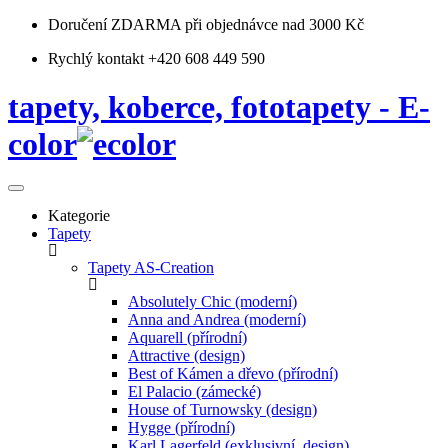
Doručení ZDARMA
při objednávce nad 3000 Kč
Rychlý kontakt +420 608 449 590
tapety, koberce, fototapety - E-
color
Kategorie
Tapety
Tapety AS-Creation
Absolutely Chic (moderní)
Anna and Andrea (moderní)
Aquarell (přírodní)
Attractive (design)
Best of Kámen a dřevo (přírodní)
El Palacio (zámecké)
House of Turnowsky (design)
Hygge (přírodní)
Karl Lagerfeld (exklusivní, design)