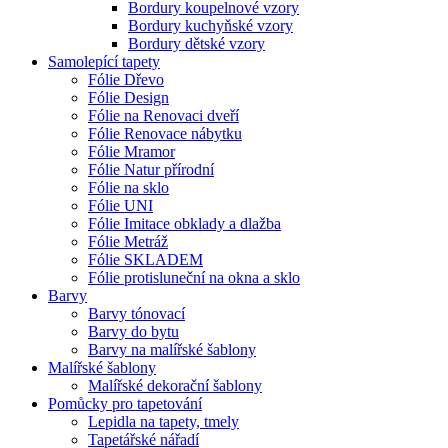
Bordury koupelnové vzory
Bordury kuchyňské vzory
Bordury dětské vzory
Samolepící tapety
Fólie Dřevo
Fólie Design
Fólie na Renovaci dveří
Fólie Renovace nábytku
Fólie Mramor
Fólie Natur přírodní
Fólie na sklo
Fólie UNI
Fólie Imitace obklady a dlažba
Fólie Metráž
Fólie SKLADEM
Fólie protisluneční na okna a sklo
Barvy
Barvy tónovací
Barvy do bytu
Barvy na malířské šablony
Malířské šablony
Malířské dekorační šablony
Pomůcky pro tapetování
Lepidla na tapety, tmely
Tapetářské nářadí