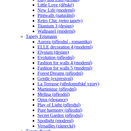
Little Love (dětské)
New Life (moderní)
Pintwalls (naturální)
Retro Chic (retro tapety)
Titanium 3 (design)
Wallpanel (moderní)
Tapety Erismann
Aurora (přírodní - romantika)
ELLE decoration 4 (moderní)
Elysium (design)
Evolution (přírodní)
Fashion for walls 4 (moderní)
Fashion for walls 5 (moderní)
Forest Dreams (přírodní)
Gentle (expresivní)
La Terrasse (středomořské vzory)
Martinique (přírodní)
Mellisa (přírodní)
Opus (elegance)
Play of Light (přírodní)
Pure harmony (přírodní)
Secret Garden (přírodní)
Spotlight (moderní)
Versailles (zámecké)