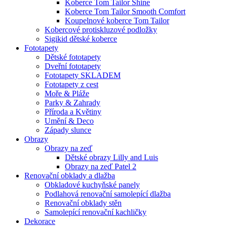
Koberce Tom Tailor Shine
Koberce Tom Tailor Smooth Comfort
Koupelnové koberce Tom Tailor
Kobercové protiskluzové podložky
Sigikid dětské koberce
Fototapety
Dětské fototapety
Dveřní fototapety
Fototapety SKLADEM
Fototapety z cest
Moře & Pláže
Parky & Zahrady
Příroda a Květiny
Umění & Deco
Západy slunce
Obrazy
Obrazy na zeď
Dětské obrazy Lilly and Luis
Obrazy na zeď Patel 2
Renovační obklady a dlažba
Obkladové kuchyňské panely
Podlahová renovační samolepící dlažba
Renovační obklady stěn
Samolepící renovační kachličky
Dekorace