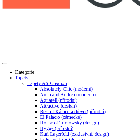
Kategorie
Tapety
Tapety AS-Creation
Absolutely Chic (moderní)
Anna and Andrea (moderní)
Aquarell (přírodní)
Attractive (design)
Best of Kámen a dřevo (přírodní)
El Palacio (zámecké)
House of Turnowsky (design)
Hygge (přírodní)
Karl Lagerfeld (exklusivní, design)
Lilly and Luis (dětská)