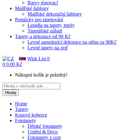
Barvy tónovací
Malířské šablony
Malířské dekorační šablony
Pomůcky pro tapetování
Lepidla na tapety, tmely
Tapetářské nářadí
Tapety a dekorace od 90 Kč
Levné samolepící dekorace na stěnu za 90Kč
Levné tapety na zeď
Wish List
0
0
0.00 Kč
Nákupní košík je prázdný!
Hledej
Home
Tapety
Kusové koberce
Fototapety
Dětské fototapety
Umění & Deco
Fototapety z cest