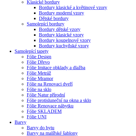
Klasické bordury
Bordury klasické a květinové vzory
Bordury moderní vzory
Dětské bordury
Samolepící bordury
Bordury dětské vzory
Bordury klasické vzory
Bordury koupelnové vzory
Bordury kuchyňské vzory
Samolepící tapety
Fólie Design
Fólie Dřevo
Fólie Imitace obklady a dlažba
Fólie Metráž
Fólie Mramor
Fólie na Renovaci dveří
Fólie na sklo
Fólie Natur přírodní
Fólie protisluneční na okna a sklo
Fólie Renovace nábytku
Fólie SKLADEM
Fólie UNI
Barvy
Barvy do bytu
Barvy na malířské šablony