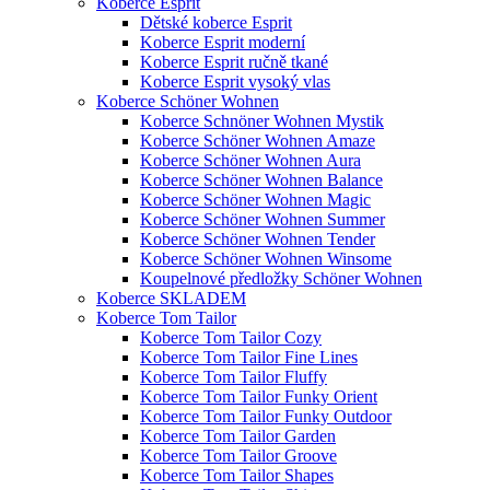
Koberce Esprit
Dětské koberce Esprit
Koberce Esprit moderní
Koberce Esprit ručně tkané
Koberce Esprit vysoký vlas
Koberce Schöner Wohnen
Koberce Schnöner Wohnen Mystik
Koberce Schöner Wohnen Amaze
Koberce Schöner Wohnen Aura
Koberce Schöner Wohnen Balance
Koberce Schöner Wohnen Magic
Koberce Schöner Wohnen Summer
Koberce Schöner Wohnen Tender
Koberce Schöner Wohnen Winsome
Koupelnové předložky Schöner Wohnen
Koberce SKLADEM
Koberce Tom Tailor
Koberce Tom Tailor Cozy
Koberce Tom Tailor Fine Lines
Koberce Tom Tailor Fluffy
Koberce Tom Tailor Funky Orient
Koberce Tom Tailor Funky Outdoor
Koberce Tom Tailor Garden
Koberce Tom Tailor Groove
Koberce Tom Tailor Shapes