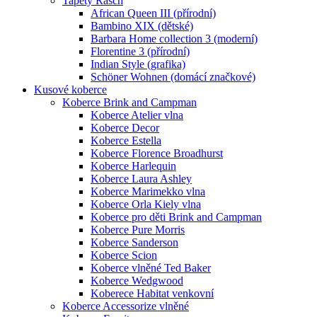
Tapety Rasch
African Queen III (přírodní)
Bambino XIX (dětské)
Barbara Home collection 3 (moderní)
Florentine 3 (přírodní)
Indian Style (grafika)
Schöner Wohnen (domácí značkové)
Kusové koberce
Koberce Brink and Campman
Koberce Atelier vlna
Koberce Decor
Koberce Estella
Koberce Florence Broadhurst
Koberce Harlequin
Koberce Laura Ashley
Koberce Marimekko vlna
Koberce Orla Kiely vlna
Koberce pro děti Brink and Campman
Koberce Pure Morris
Koberce Sanderson
Koberce Scion
Koberce vlněné Ted Baker
Koberce Wedgwood
Koberece Habitat venkovní
Koberce Accessorize vlněné