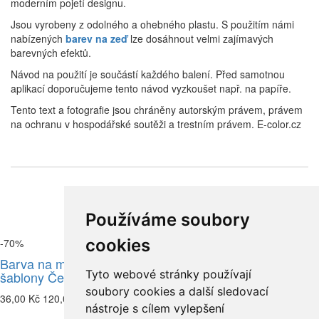
moderním pojetí designu.
Jsou vyrobeny z odolného a ohebného plastu. S použitím námi
nabízených
barev na zeď
lze dosáhnout velmi zajímavých
barevných efektů.
Návod na použití je součástí každého balení. Před samotnou
aplikací doporučujeme tento návod vyzkoušet např. na papíře.
Tento text a fotografie jsou chráněny autorským právem, právem
na ochranu v hospodářské soutěži a trestním právem. E-color.cz
Související zboží
Používáme soubory
cookies
-70%
-70%
Barva na malířské
Barva na malířské
Tyto webové stránky používají
šablony Černá
šablony Bílá
soubory cookies a další sledovací
36,00 Kč
120,00 Kč
36,00 Kč
120,00 Kč
nástroje s cílem vylepšení