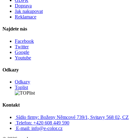
GDPR
Doprava
Jak nakupovat
Reklamace
Najdete nás
Facebook
Twitter
Google
Youtube
Odkazy
Odkazy
Toplist
Kontakt
Sídlo firmy: Boženy Němcové 739/1, Svitavy 568 02, CZ
Telefon: +420 608 449 590
E-mail: info@e-color.cz