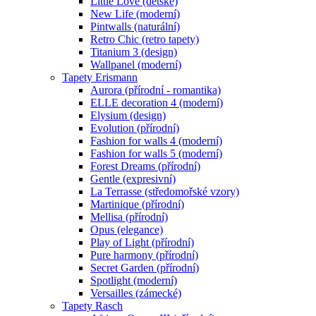
Little Love (dětské)
New Life (moderní)
Pintwalls (naturální)
Retro Chic (retro tapety)
Titanium 3 (design)
Wallpanel (moderní)
Tapety Erismann
Aurora (přírodní - romantika)
ELLE decoration 4 (moderní)
Elysium (design)
Evolution (přírodní)
Fashion for walls 4 (moderní)
Fashion for walls 5 (moderní)
Forest Dreams (přírodní)
Gentle (expresivní)
La Terrasse (středomořské vzory)
Martinique (přírodní)
Mellisa (přírodní)
Opus (elegance)
Play of Light (přírodní)
Pure harmony (přírodní)
Secret Garden (přírodní)
Spotlight (moderní)
Versailles (zámecké)
Tapety Rasch