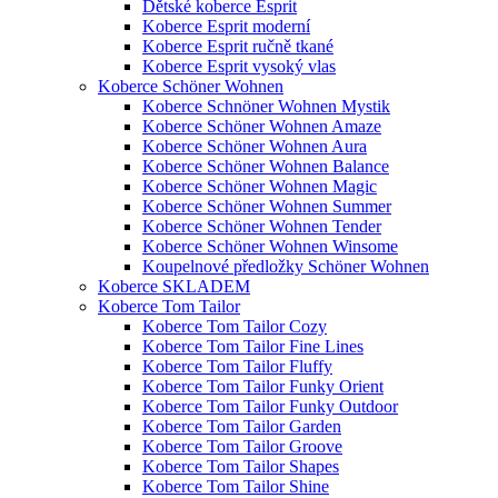
Dětské koberce Esprit
Koberce Esprit moderní
Koberce Esprit ručně tkané
Koberce Esprit vysoký vlas
Koberce Schöner Wohnen
Koberce Schnöner Wohnen Mystik
Koberce Schöner Wohnen Amaze
Koberce Schöner Wohnen Aura
Koberce Schöner Wohnen Balance
Koberce Schöner Wohnen Magic
Koberce Schöner Wohnen Summer
Koberce Schöner Wohnen Tender
Koberce Schöner Wohnen Winsome
Koupelnové předložky Schöner Wohnen
Koberce SKLADEM
Koberce Tom Tailor
Koberce Tom Tailor Cozy
Koberce Tom Tailor Fine Lines
Koberce Tom Tailor Fluffy
Koberce Tom Tailor Funky Orient
Koberce Tom Tailor Funky Outdoor
Koberce Tom Tailor Garden
Koberce Tom Tailor Groove
Koberce Tom Tailor Shapes
Koberce Tom Tailor Shine