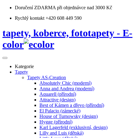
Doručení ZDARMA
při objednávce nad 3000 Kč
Rychlý kontakt +420 608 449 590
tapety, koberce, fototapety - E-
color
Kategorie
Tapety
Tapety AS-Creation
Absolutely Chic (moderní)
Anna and Andrea (moderní)
Aquarell (přírodní)
Attractive (design)
Best of Kámen a dřevo (přírodní)
El Palacio (zámecké)
House of Turnowsky (design)
Hygge (přírodní)
Karl Lagerfeld (exklusivní, design)
Lilly and Luis (dětská)