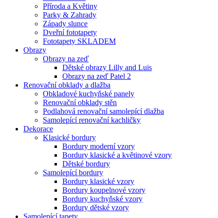
Příroda a Květiny
Parky & Zahrady
Západy slunce
Dveřní fototapety
Fototapety SKLADEM
Obrazy
Obrazy na zeď
Dětské obrazy Lilly and Luis
Obrazy na zeď Patel 2
Renovační obklady a dlažba
Obkladové kuchyňské panely
Renovační obklady stěn
Podlahová renovační samolepící dlažba
Samolepící renovační kachličky
Dekorace
Klasické bordury
Bordury moderní vzory
Bordury klasické a květinové vzory
Dětské bordury
Samolepící bordury
Bordury klasické vzory
Bordury koupelnové vzory
Bordury kuchyňské vzory
Bordury dětské vzory
Samolepící tapety