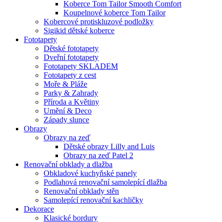
Koberce Tom Tailor Smooth Comfort
Koupelnové koberce Tom Tailor
Kobercové protiskluzové podložky
Sigikid dětské koberce
Fototapety
Dětské fototapety
Dveřní fototapety
Fototapety SKLADEM
Fototapety z cest
Moře & Pláže
Parky & Zahrady
Příroda a Květiny
Umění & Deco
Západy slunce
Obrazy
Obrazy na zeď
Dětské obrazy Lilly and Luis
Obrazy na zeď Patel 2
Renovační obklady a dlažba
Obkladové kuchyňské panely
Podlahová renovační samolepící dlažba
Renovační obklady stěn
Samolepící renovační kachličky
Dekorace
Klasické bordury