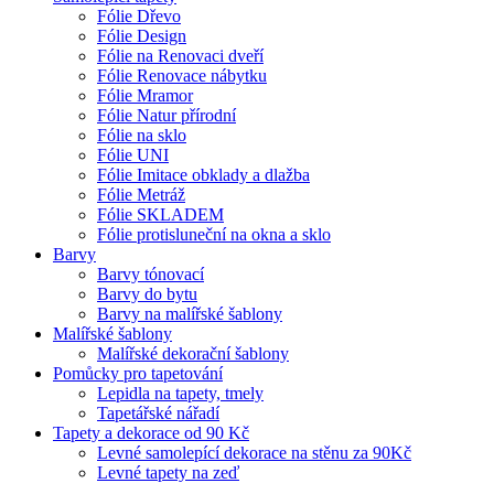
Fólie Dřevo
Fólie Design
Fólie na Renovaci dveří
Fólie Renovace nábytku
Fólie Mramor
Fólie Natur přírodní
Fólie na sklo
Fólie UNI
Fólie Imitace obklady a dlažba
Fólie Metráž
Fólie SKLADEM
Fólie protisluneční na okna a sklo
Barvy
Barvy tónovací
Barvy do bytu
Barvy na malířské šablony
Malířské šablony
Malířské dekorační šablony
Pomůcky pro tapetování
Lepidla na tapety, tmely
Tapetářské nářadí
Tapety a dekorace od 90 Kč
Levné samolepící dekorace na stěnu za 90Kč
Levné tapety na zeď