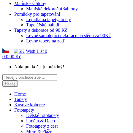
Malířské šablony
Malířské dekorační šablony
Pomůcky pro tapetování
Lepidla na tapety, tmely
Tapetářské nářadí
Tapety a dekorace od 90 Kč
Levné samolepící dekorace na stěnu za 90Kč
Levné tapety na zeď
Wish List
0
0
0.00 Kč
Nákupní košík je prázdný!
Hledej
Home
Tapety
Kusové koberce
Fototapety
Dětské fototapety
Umění & Deco
Fototapety z cest
Moře & Pláže