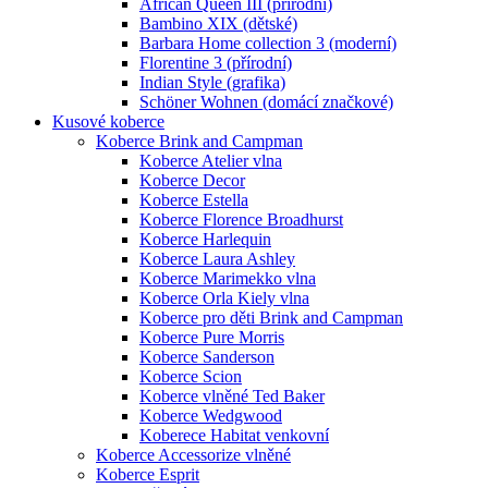
African Queen III (přírodní)
Bambino XIX (dětské)
Barbara Home collection 3 (moderní)
Florentine 3 (přírodní)
Indian Style (grafika)
Schöner Wohnen (domácí značkové)
Kusové koberce
Koberce Brink and Campman
Koberce Atelier vlna
Koberce Decor
Koberce Estella
Koberce Florence Broadhurst
Koberce Harlequin
Koberce Laura Ashley
Koberce Marimekko vlna
Koberce Orla Kiely vlna
Koberce pro děti Brink and Campman
Koberce Pure Morris
Koberce Sanderson
Koberce Scion
Koberce vlněné Ted Baker
Koberce Wedgwood
Koberece Habitat venkovní
Koberce Accessorize vlněné
Koberce Esprit