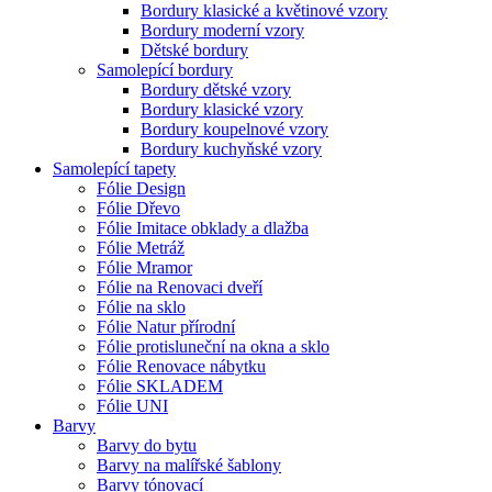
Bordury klasické a květinové vzory
Bordury moderní vzory
Dětské bordury
Samolepící bordury
Bordury dětské vzory
Bordury klasické vzory
Bordury koupelnové vzory
Bordury kuchyňské vzory
Samolepící tapety
Fólie Design
Fólie Dřevo
Fólie Imitace obklady a dlažba
Fólie Metráž
Fólie Mramor
Fólie na Renovaci dveří
Fólie na sklo
Fólie Natur přírodní
Fólie protisluneční na okna a sklo
Fólie Renovace nábytku
Fólie SKLADEM
Fólie UNI
Barvy
Barvy do bytu
Barvy na malířské šablony
Barvy tónovací