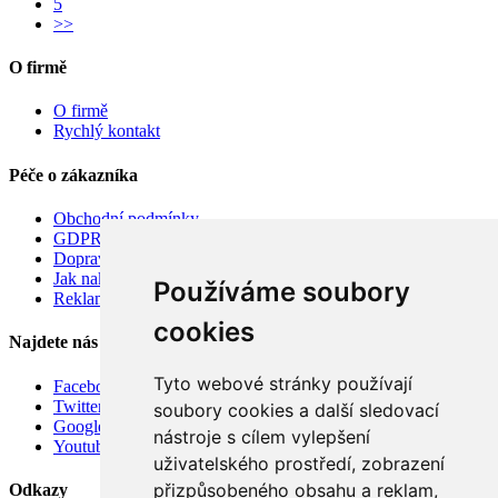
5
>>
O firmě
O firmě
Rychlý kontakt
Péče o zákazníka
Obchodní podmínky
GDPR
Doprava
Jak nakupovat
Používáme soubory
Reklamace
cookies
Najdete nás
Tyto webové stránky používají
Facebook
Twitter
soubory cookies a další sledovací
Google
nástroje s cílem vylepšení
Youtube
uživatelského prostředí, zobrazení
přizpůsobeného obsahu a reklam,
Odkazy