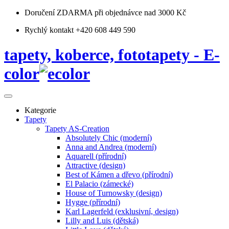
Doručení ZDARMA
při objednávce nad 3000 Kč
Rychlý kontakt +420 608 449 590
tapety, koberce, fototapety - E-
color
Kategorie
Tapety
Tapety AS-Creation
Absolutely Chic (moderní)
Anna and Andrea (moderní)
Aquarell (přírodní)
Attractive (design)
Best of Kámen a dřevo (přírodní)
El Palacio (zámecké)
House of Turnowsky (design)
Hygge (přírodní)
Karl Lagerfeld (exklusivní, design)
Lilly and Luis (dětská)