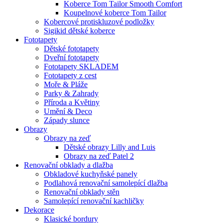
Koberce Tom Tailor Smooth Comfort
Koupelnové koberce Tom Tailor
Kobercové protiskluzové podložky
Sigikid dětské koberce
Fototapety
Dětské fototapety
Dveřní fototapety
Fototapety SKLADEM
Fototapety z cest
Moře & Pláže
Parky & Zahrady
Příroda a Květiny
Umění & Deco
Západy slunce
Obrazy
Obrazy na zeď
Dětské obrazy Lilly and Luis
Obrazy na zeď Patel 2
Renovační obklady a dlažba
Obkladové kuchyňské panely
Podlahová renovační samolepící dlažba
Renovační obklady stěn
Samolepící renovační kachličky
Dekorace
Klasické bordury