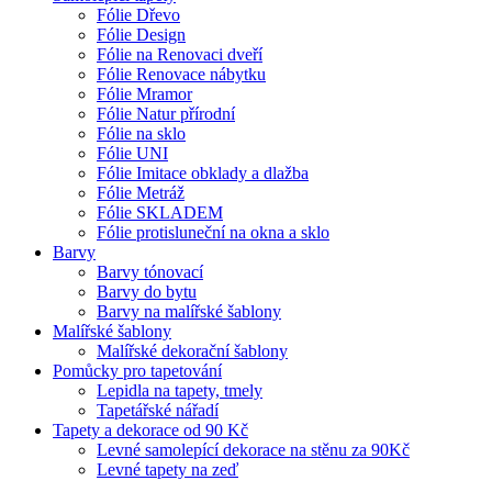
Fólie Dřevo
Fólie Design
Fólie na Renovaci dveří
Fólie Renovace nábytku
Fólie Mramor
Fólie Natur přírodní
Fólie na sklo
Fólie UNI
Fólie Imitace obklady a dlažba
Fólie Metráž
Fólie SKLADEM
Fólie protisluneční na okna a sklo
Barvy
Barvy tónovací
Barvy do bytu
Barvy na malířské šablony
Malířské šablony
Malířské dekorační šablony
Pomůcky pro tapetování
Lepidla na tapety, tmely
Tapetářské nářadí
Tapety a dekorace od 90 Kč
Levné samolepící dekorace na stěnu za 90Kč
Levné tapety na zeď