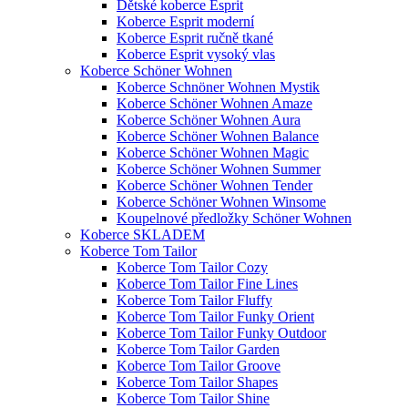
Dětské koberce Esprit
Koberce Esprit moderní
Koberce Esprit ručně tkané
Koberce Esprit vysoký vlas
Koberce Schöner Wohnen
Koberce Schnöner Wohnen Mystik
Koberce Schöner Wohnen Amaze
Koberce Schöner Wohnen Aura
Koberce Schöner Wohnen Balance
Koberce Schöner Wohnen Magic
Koberce Schöner Wohnen Summer
Koberce Schöner Wohnen Tender
Koberce Schöner Wohnen Winsome
Koupelnové předložky Schöner Wohnen
Koberce SKLADEM
Koberce Tom Tailor
Koberce Tom Tailor Cozy
Koberce Tom Tailor Fine Lines
Koberce Tom Tailor Fluffy
Koberce Tom Tailor Funky Orient
Koberce Tom Tailor Funky Outdoor
Koberce Tom Tailor Garden
Koberce Tom Tailor Groove
Koberce Tom Tailor Shapes
Koberce Tom Tailor Shine