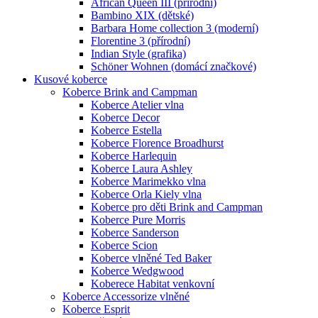
African Queen III (přírodní)
Bambino XIX (dětské)
Barbara Home collection 3 (moderní)
Florentine 3 (přírodní)
Indian Style (grafika)
Schöner Wohnen (domácí značkové)
Kusové koberce
Koberce Brink and Campman
Koberce Atelier vlna
Koberce Decor
Koberce Estella
Koberce Florence Broadhurst
Koberce Harlequin
Koberce Laura Ashley
Koberce Marimekko vlna
Koberce Orla Kiely vlna
Koberce pro děti Brink and Campman
Koberce Pure Morris
Koberce Sanderson
Koberce Scion
Koberce vlněné Ted Baker
Koberce Wedgwood
Koberece Habitat venkovní
Koberce Accessorize vlněné
Koberce Esprit