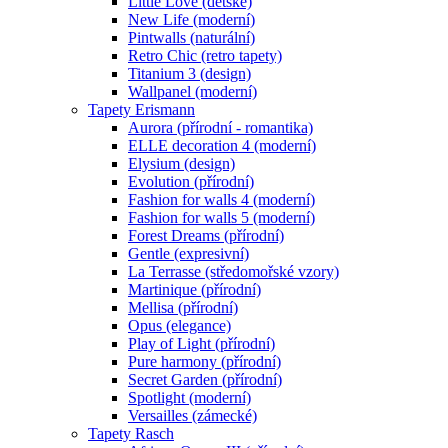
Little Love (dětské)
New Life (moderní)
Pintwalls (naturální)
Retro Chic (retro tapety)
Titanium 3 (design)
Wallpanel (moderní)
Tapety Erismann
Aurora (přírodní - romantika)
ELLE decoration 4 (moderní)
Elysium (design)
Evolution (přírodní)
Fashion for walls 4 (moderní)
Fashion for walls 5 (moderní)
Forest Dreams (přírodní)
Gentle (expresivní)
La Terrasse (středomořské vzory)
Martinique (přírodní)
Mellisa (přírodní)
Opus (elegance)
Play of Light (přírodní)
Pure harmony (přírodní)
Secret Garden (přírodní)
Spotlight (moderní)
Versailles (zámecké)
Tapety Rasch