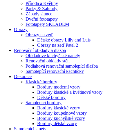
Příroda a Květiny
Parky & Zahrady
Západy slunce
Dveřní fototapety
Fototapety SKLADEM
Obrazy
Obrazy na zeď
Dětské obrazy Lilly and Luis
Obrazy na zeď Patel 2
Renovační obklady a dlažba
Obkladové kuchyňské panely
Renovační obklady stěn
Podlahová renovační samolepící dlažba
Samolepící renovační kachličky
Dekorace
Klasické bordury
Bordury moderní vzory
Bordury klasické a květinové vzory
Dětské bordury
Samolepící bordury
Bordury klasické vzory
Bordury koupelnové vzory
Bordury kuchyňské vzory
Bordury dětské vzory
Samolepící tapety