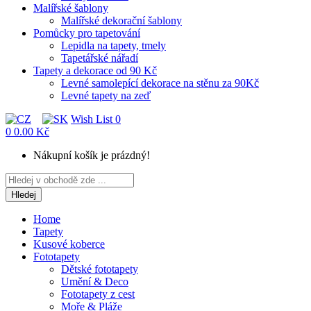
Malířské šablony
Malířské dekorační šablony
Pomůcky pro tapetování
Lepidla na tapety, tmely
Tapetářské nářadí
Tapety a dekorace od 90 Kč
Levné samolepící dekorace na stěnu za 90Kč
Levné tapety na zeď
Wish List
0
0
0.00 Kč
Nákupní košík je prázdný!
Hledej
Home
Tapety
Kusové koberce
Fototapety
Dětské fototapety
Umění & Deco
Fototapety z cest
Moře & Pláže