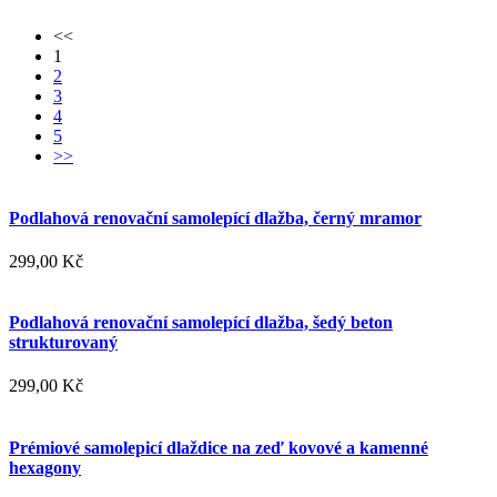
<<
1
2
3
4
5
>>
Podlahová renovační samolepící dlažba, černý mramor
299,00 Kč
Podlahová renovační samolepící dlažba, šedý beton
strukturovaný
299,00 Kč
Prémiové samolepicí dlaždice na zeď kovové a kamenné
hexagony