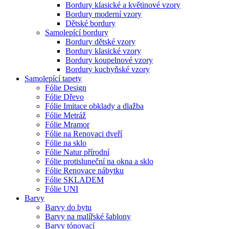
Bordury klasické a květinové vzory
Bordury moderní vzory
Dětské bordury
Samolepící bordury
Bordury dětské vzory
Bordury klasické vzory
Bordury koupelnové vzory
Bordury kuchyňské vzory
Samolepící tapety
Fólie Design
Fólie Dřevo
Fólie Imitace obklady a dlažba
Fólie Metráž
Fólie Mramor
Fólie na Renovaci dveří
Fólie na sklo
Fólie Natur přírodní
Fólie protisluneční na okna a sklo
Fólie Renovace nábytku
Fólie SKLADEM
Fólie UNI
Barvy
Barvy do bytu
Barvy na malířské šablony
Barvy tónovací