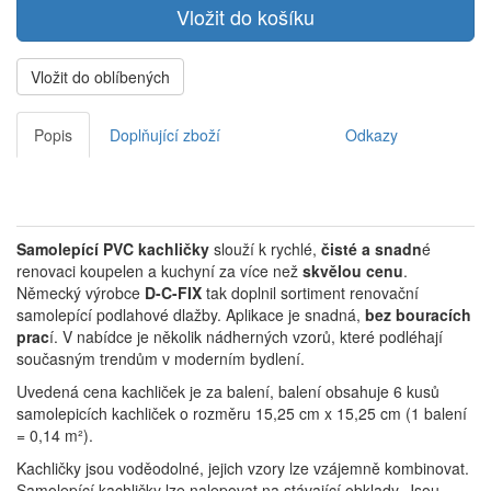
Vložit do oblíbených
Popis
Doplňující zboží
Odkazy
Samolepící PVC kachličky
slouží k rychlé,
čisté a snadn
é
renovaci koupelen a kuchyní za více než
skvělou cenu
.
Německý výrobce
D-C-FIX
tak doplnil sortiment renovační
samolepící podlahové dlažby. Aplikace je snadná,
bez bouracích
prac
í. V nabídce je několik nádherných vzorů, které podléhají
současným trendům v moderním bydlení.
Uvedená cena kachliček je za balení, balení obsahuje 6 kusů
samolepicích kachliček o rozměru 15,25 cm x 15,25 cm (1 balení
= 0,14 m²).
Kachličky jsou voděodolné, jejich vzory lze vzájemně kombinovat.
Samolepící kachličky lze nalepovat na stávající obklady. Jsou