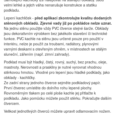
velmi lehké a jejich váha nenarušuje konstrukce a statiku
podkladu.
Lepení kachliček -
před aplikací zkontrolujte kvalitu dodaných
stěnových obkladů. Zjevné vady již po pokládce nelze uznat.
Na jednu stěnu použijte vždy PVC čtverce stejné šarže. Obklady
jsou dekorativním výrobkem bez jakékoliv stavební či technické
funkce. PVC kachle na stěnu jsou určené pouze pro použití v
interiéru, nelze je použít za troubami, radiátory, plynovými
varnými deskami s otevřeným ohněm, v místnostech se stálým
sluneční, zářením (např. zimní zahrady).
Podklad musí být hladký, čistý, rovný, suchý, bez prachu, oleje,
mastnoty. Nerovnosti a praskliny je nutné vyrovnat vhodnou
stěrkovou hmotou. Vhodné pro lepení jsou hladké podklady, jako
obklady - kachličky.
Ze zadní strany jednoho čtverce sejměte podkladový papír.
První čtverec umístěte do dolního rohu lepené plochy.
Rovnoměrným tlakem po celé ploše kachle jej přitlačte k
podkladu. Jako pomůcku můžete použít stěrku. Pokračujte dalším
čtvercem.
Velikost jednotlivých čtverců můžete upravit odlamovacím nožem.