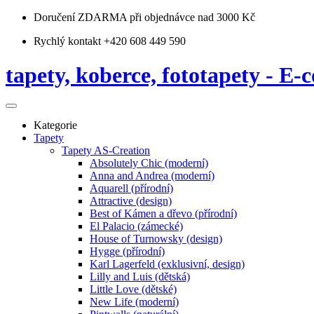
Doručení ZDARMA
při objednávce nad 3000 Kč
Rychlý kontakt +420 608 449 590
tapety, koberce, fototapety - E-c
Kategorie
Tapety
Tapety AS-Creation
Absolutely Chic (moderní)
Anna and Andrea (moderní)
Aquarell (přírodní)
Attractive (design)
Best of Kámen a dřevo (přírodní)
El Palacio (zámecké)
House of Turnowsky (design)
Hygge (přírodní)
Karl Lagerfeld (exklusivní, design)
Lilly and Luis (dětská)
Little Love (dětské)
New Life (moderní)