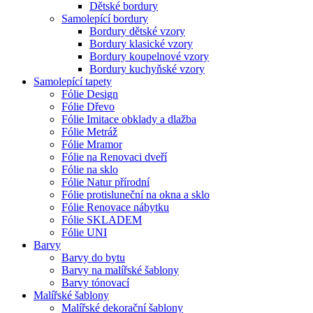
Dětské bordury
Samolepící bordury
Bordury dětské vzory
Bordury klasické vzory
Bordury koupelnové vzory
Bordury kuchyňské vzory
Samolepící tapety
Fólie Design
Fólie Dřevo
Fólie Imitace obklady a dlažba
Fólie Metráž
Fólie Mramor
Fólie na Renovaci dveří
Fólie na sklo
Fólie Natur přírodní
Fólie protisluneční na okna a sklo
Fólie Renovace nábytku
Fólie SKLADEM
Fólie UNI
Barvy
Barvy do bytu
Barvy na malířské šablony
Barvy tónovací
Malířské šablony
Malířské dekorační šablony