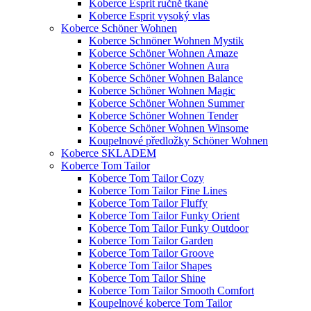
Koberce Esprit ručně tkané
Koberce Esprit vysoký vlas
Koberce Schöner Wohnen
Koberce Schnöner Wohnen Mystik
Koberce Schöner Wohnen Amaze
Koberce Schöner Wohnen Aura
Koberce Schöner Wohnen Balance
Koberce Schöner Wohnen Magic
Koberce Schöner Wohnen Summer
Koberce Schöner Wohnen Tender
Koberce Schöner Wohnen Winsome
Koupelnové předložky Schöner Wohnen
Koberce SKLADEM
Koberce Tom Tailor
Koberce Tom Tailor Cozy
Koberce Tom Tailor Fine Lines
Koberce Tom Tailor Fluffy
Koberce Tom Tailor Funky Orient
Koberce Tom Tailor Funky Outdoor
Koberce Tom Tailor Garden
Koberce Tom Tailor Groove
Koberce Tom Tailor Shapes
Koberce Tom Tailor Shine
Koberce Tom Tailor Smooth Comfort
Koupelnové koberce Tom Tailor