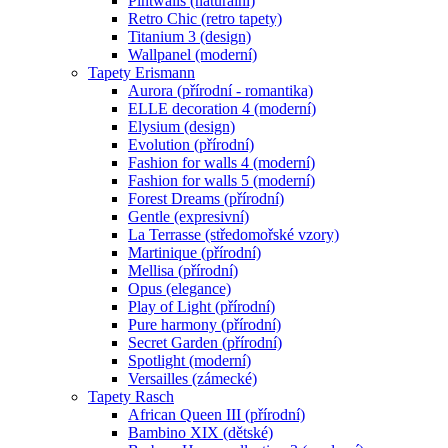
Pintwalls (naturální)
Retro Chic (retro tapety)
Titanium 3 (design)
Wallpanel (moderní)
Tapety Erismann
Aurora (přírodní - romantika)
ELLE decoration 4 (moderní)
Elysium (design)
Evolution (přírodní)
Fashion for walls 4 (moderní)
Fashion for walls 5 (moderní)
Forest Dreams (přírodní)
Gentle (expresivní)
La Terrasse (středomořské vzory)
Martinique (přírodní)
Mellisa (přírodní)
Opus (elegance)
Play of Light (přírodní)
Pure harmony (přírodní)
Secret Garden (přírodní)
Spotlight (moderní)
Versailles (zámecké)
Tapety Rasch
African Queen III (přírodní)
Bambino XIX (dětské)