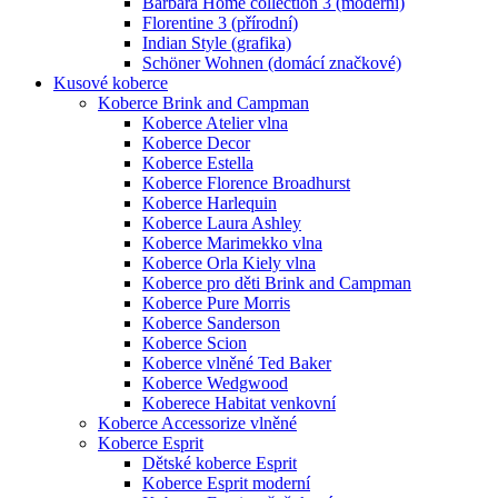
Barbara Home collection 3 (moderní)
Florentine 3 (přírodní)
Indian Style (grafika)
Schöner Wohnen (domácí značkové)
Kusové koberce
Koberce Brink and Campman
Koberce Atelier vlna
Koberce Decor
Koberce Estella
Koberce Florence Broadhurst
Koberce Harlequin
Koberce Laura Ashley
Koberce Marimekko vlna
Koberce Orla Kiely vlna
Koberce pro děti Brink and Campman
Koberce Pure Morris
Koberce Sanderson
Koberce Scion
Koberce vlněné Ted Baker
Koberce Wedgwood
Koberece Habitat venkovní
Koberce Accessorize vlněné
Koberce Esprit
Dětské koberce Esprit
Koberce Esprit moderní