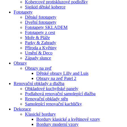
Kobercové protiskluzové podložky
Sigikid dětské koberce
Fototapety
Dětské fototapety
Dveřní fototapety
Fototapety SKLADEM
Fototapety z cest
Moře & Pláže
Parky & Zahrady
Příroda a Květiny
Umění & Deco
Západy slunce
Obrazy
Obrazy na zeď
Dětské obrazy Lilly and Luis
Obrazy na zeď Patel 2
Renovační obklady a dlažba
Obkladové kuchyňské panely
Podlahová renovační samolepící dlažba
Renovační obklady stěn
Samolepící renovační kachličky
Dekorace
Klasické bordury
Bordury klasické a květinové vzory
Bordury moderní vzory