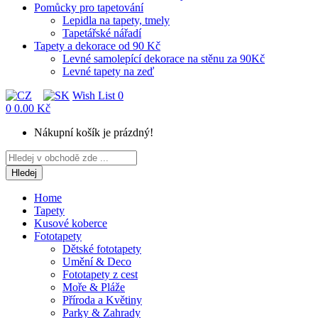
Pomůcky pro tapetování
Lepidla na tapety, tmely
Tapetářské nářadí
Tapety a dekorace od 90 Kč
Levné samolepící dekorace na stěnu za 90Kč
Levné tapety na zeď
Wish List
0
0
0.00 Kč
Nákupní košík je prázdný!
Hledej
Home
Tapety
Kusové koberce
Fototapety
Dětské fototapety
Umění & Deco
Fototapety z cest
Moře & Pláže
Příroda a Květiny
Parky & Zahrady