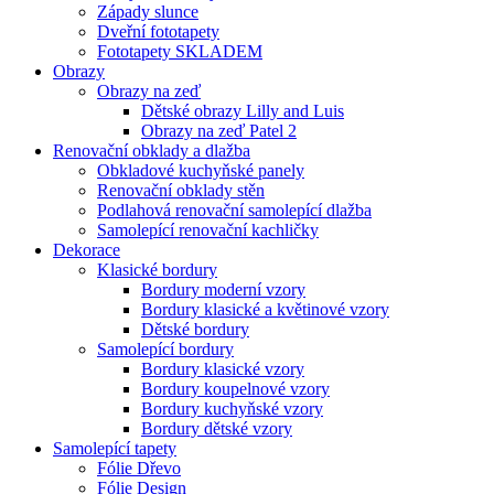
Západy slunce
Dveřní fototapety
Fototapety SKLADEM
Obrazy
Obrazy na zeď
Dětské obrazy Lilly and Luis
Obrazy na zeď Patel 2
Renovační obklady a dlažba
Obkladové kuchyňské panely
Renovační obklady stěn
Podlahová renovační samolepící dlažba
Samolepící renovační kachličky
Dekorace
Klasické bordury
Bordury moderní vzory
Bordury klasické a květinové vzory
Dětské bordury
Samolepící bordury
Bordury klasické vzory
Bordury koupelnové vzory
Bordury kuchyňské vzory
Bordury dětské vzory
Samolepící tapety
Fólie Dřevo
Fólie Design