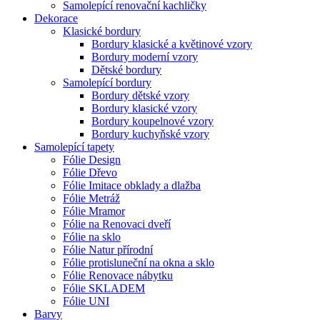
Samolepící renovační kachličky
Dekorace
Klasické bordury
Bordury klasické a květinové vzory
Bordury moderní vzory
Dětské bordury
Samolepící bordury
Bordury dětské vzory
Bordury klasické vzory
Bordury koupelnové vzory
Bordury kuchyňské vzory
Samolepící tapety
Fólie Design
Fólie Dřevo
Fólie Imitace obklady a dlažba
Fólie Metráž
Fólie Mramor
Fólie na Renovaci dveří
Fólie na sklo
Fólie Natur přírodní
Fólie protisluneční na okna a sklo
Fólie Renovace nábytku
Fólie SKLADEM
Fólie UNI
Barvy