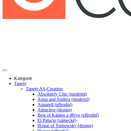
Kategorie
Tapety
Tapety AS-Creation
Absolutely Chic (moderní)
Anna and Andrea (moderní)
Aquarell (přírodní)
Attractive (design)
Best of Kámen a dřevo (přírodní)
El Palacio (zámecké)
House of Turnowsky (design)
Hygge (přírodní)