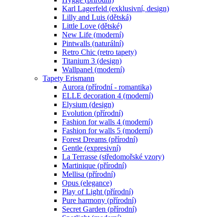
Karl Lagerfeld (exklusivní, design)
Lilly and Luis (dětská)
Little Love (dětské)
New Life (moderní)
Pintwalls (naturální)
Retro Chic (retro tapety)
Titanium 3 (design)
Wallpanel (moderní)
Tapety Erismann
Aurora (přírodní - romantika)
ELLE decoration 4 (moderní)
Elysium (design)
Evolution (přírodní)
Fashion for walls 4 (moderní)
Fashion for walls 5 (moderní)
Forest Dreams (přírodní)
Gentle (expresivní)
La Terrasse (středomořské vzory)
Martinique (přírodní)
Mellisa (přírodní)
Opus (elegance)
Play of Light (přírodní)
Pure harmony (přírodní)
Secret Garden (přírodní)