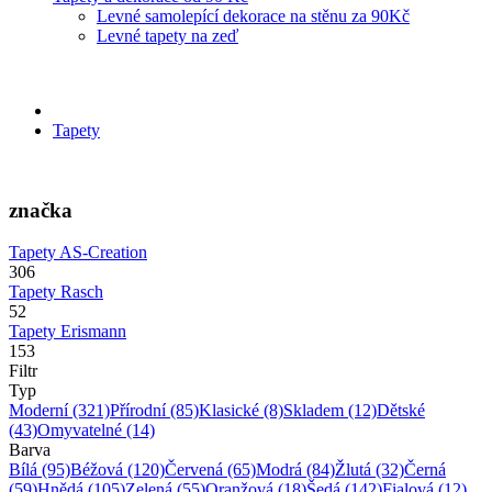
Levné samolepící dekorace na stěnu za 90Kč
Levné tapety na zeď
Tapety
značka
Tapety AS-Creation
306
Tapety Rasch
52
Tapety Erismann
153
Filtr
Typ
Moderní
(321)
Přírodní
(85)
Klasické
(8)
Skladem
(12)
Dětské
(43)
Omyvatelné
(14)
Barva
Bílá
(95)
Béžová
(120)
Červená
(65)
Modrá
(84)
Žlutá
(32)
Černá
(59)
Hnědá
(105)
Zelená
(55)
Oranžová
(18)
Šedá
(142)
Fialová
(12)