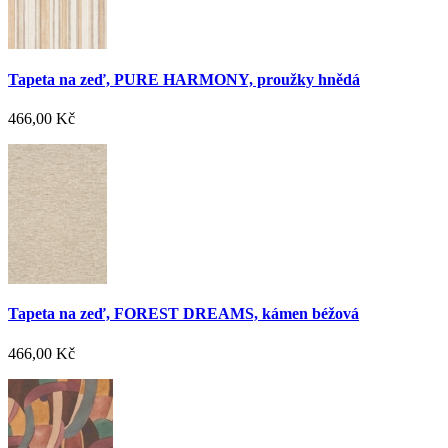
Tapeta na zeď, PURE HARMONY, proužky hnědá
466,00 Kč
Tapeta na zeď, FOREST DREAMS, kámen béžová
466,00 Kč