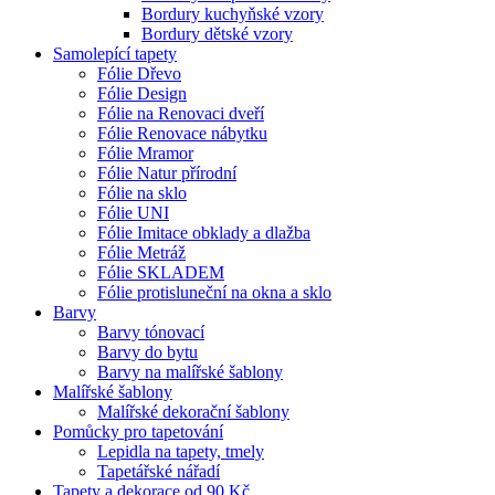
Bordury kuchyňské vzory
Bordury dětské vzory
Samolepící tapety
Fólie Dřevo
Fólie Design
Fólie na Renovaci dveří
Fólie Renovace nábytku
Fólie Mramor
Fólie Natur přírodní
Fólie na sklo
Fólie UNI
Fólie Imitace obklady a dlažba
Fólie Metráž
Fólie SKLADEM
Fólie protisluneční na okna a sklo
Barvy
Barvy tónovací
Barvy do bytu
Barvy na malířské šablony
Malířské šablony
Malířské dekorační šablony
Pomůcky pro tapetování
Lepidla na tapety, tmely
Tapetářské nářadí
Tapety a dekorace od 90 Kč