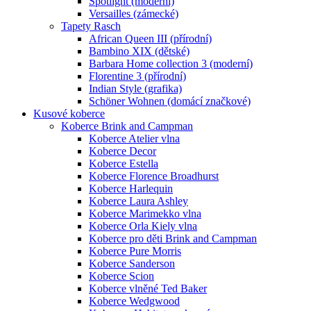
Spotlight (moderní)
Versailles (zámecké)
Tapety Rasch
African Queen III (přírodní)
Bambino XIX (dětské)
Barbara Home collection 3 (moderní)
Florentine 3 (přírodní)
Indian Style (grafika)
Schöner Wohnen (domácí značkové)
Kusové koberce
Koberce Brink and Campman
Koberce Atelier vlna
Koberce Decor
Koberce Estella
Koberce Florence Broadhurst
Koberce Harlequin
Koberce Laura Ashley
Koberce Marimekko vlna
Koberce Orla Kiely vlna
Koberce pro děti Brink and Campman
Koberce Pure Morris
Koberce Sanderson
Koberce Scion
Koberce vlněné Ted Baker
Koberce Wedgwood