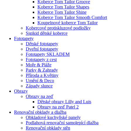
Koberce Tom Tailor Groove
Koberce Tom Tailor Shapes
Koberce Tom Tailor Shine
Koberce Tom Tailor Smooth Comfort
Koupelnové koberce Tom Tailor
Kobercové protiskluzové podložky
Sigikid dětské koberce
Fototapety
Dětské fototapety
Dveřní fototapety
Fototapety SKLADEM
Fototapety z cest
Moře & Pláže
Parky & Zahrady
Příroda a Květiny
Umění & Deco
Západy slunce
Obrazy
Obrazy na zeď
Dětské obrazy Lilly and Luis
Obrazy na zeď Patel 2
Renovační obklady a dlažba
Obkladové kuchyňské panely
Podlahová renovační samolepící dlažba
Renovační obklady stěn