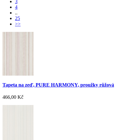
3
4
..
25
>>
Tapeta na zeď, PURE HARMONY, proužky růžová
466,00 Kč