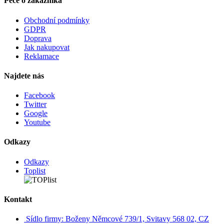
Péče o zákazníka
Obchodní podmínky
GDPR
Doprava
Jak nakupovat
Reklamace
Najdete nás
Facebook
Twitter
Google
Youtube
Odkazy
Odkazy
Toplist
Kontakt
Sídlo firmy: Boženy Němcové 739/1, Svitavy 568 02, CZ