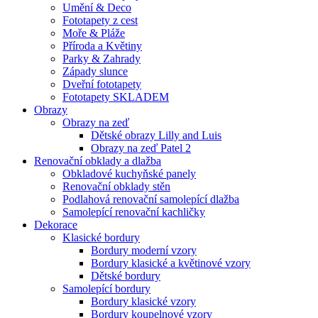
Umění & Deco
Fototapety z cest
Moře & Pláže
Příroda a Květiny
Parky & Zahrady
Západy slunce
Dveřní fototapety
Fototapety SKLADEM
Obrazy
Obrazy na zeď
Dětské obrazy Lilly and Luis
Obrazy na zeď Patel 2
Renovační obklady a dlažba
Obkladové kuchyňské panely
Renovační obklady stěn
Podlahová renovační samolepící dlažba
Samolepící renovační kachličky
Dekorace
Klasické bordury
Bordury moderní vzory
Bordury klasické a květinové vzory
Dětské bordury
Samolepící bordury
Bordury klasické vzory
Bordury koupelnové vzory