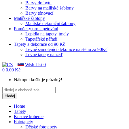
Barvy do bytu
Barvy na malířské šablony
Barvy tónovací
Malířské šablony
Malířské dekorační šablony
Pomůcky pro tapetování
Lepidla na tapety, tmely
Tapetářské nářadí
Tapety a dekorace od 90 Kč
Levné samolepící dekorace na stěnu za 90Kč
Levné tapety na zeď
Wish List
0
0
0.00 Kč
Nákupní košík je prázdný!
Hledej
Home
Tapety
Kusové koberce
Fototapety
Dětské fototapety