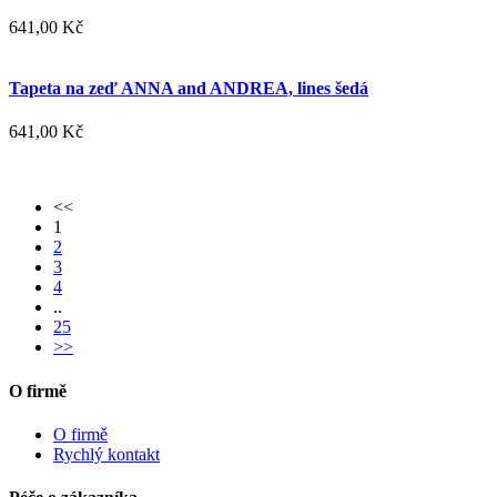
641,00 Kč
Tapeta na zeď ANNA and ANDREA, lines šedá
641,00 Kč
<<
1
2
3
4
..
25
>>
O firmě
O firmě
Rychlý kontakt