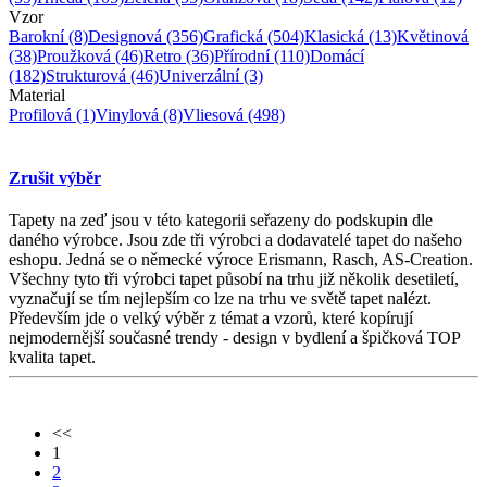
Vzor
Barokní
(8)
Designová
(356)
Grafická
(504)
Klasická
(13)
Květinová
(38)
Proužková
(46)
Retro
(36)
Přírodní
(110)
Domácí
(182)
Strukturová
(46)
Univerzální
(3)
Material
Profilová
(1)
Vinylová
(8)
Vliesová
(498)
Zrušit výběr
Tapety na zeď jsou v této kategorii seřazeny do podskupin dle
daného výrobce. Jsou zde tři výrobci a dodavatelé tapet do našeho
eshopu. Jedná se o německé výroce Erismann, Rasch, AS-Creation.
Všechny tyto tři výrobci tapet působí na trhu již několik desetiletí,
vyznačují se tím nejlepším co lze na trhu ve světě tapet nalézt.
Především jde o velký výběr z témat a vzorů, které kopírují
nejmodernější současné trendy - design v bydlení a špičková TOP
kvalita tapet.
<<
1
2