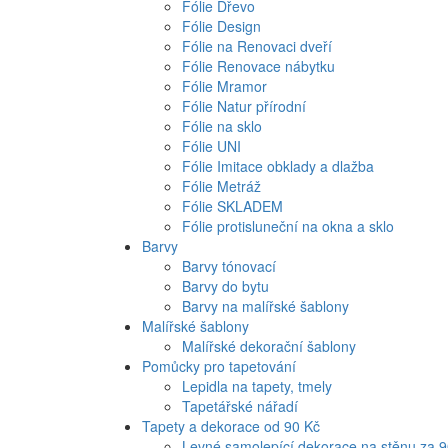
Fólie Dřevo
Fólie Design
Fólie na Renovaci dveří
Fólie Renovace nábytku
Fólie Mramor
Fólie Natur přírodní
Fólie na sklo
Fólie UNI
Fólie Imitace obklady a dlažba
Fólie Metráž
Fólie SKLADEM
Fólie protisluneční na okna a sklo
Barvy
Barvy tónovací
Barvy do bytu
Barvy na malířské šablony
Malířské šablony
Malířské dekorační šablony
Pomůcky pro tapetování
Lepidla na tapety, tmely
Tapetářské nářadí
Tapety a dekorace od 90 Kč
Levné samolepící dekorace na stěnu za 