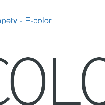
č
apety - E-color