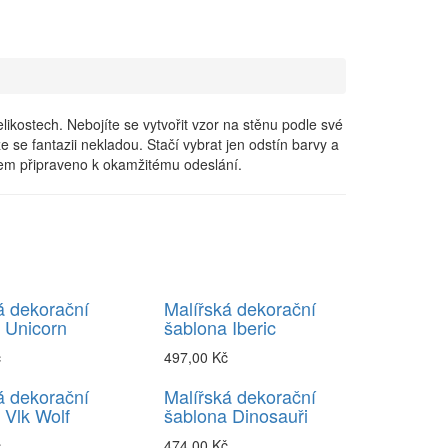
kostech. Nebojíte se vytvořit vzor na stěnu podle své
 se fantazii nekladou. Stačí vybrat jen odstín barvy a
adem připraveno k okamžitému odeslání.
á dekorační
Malířská dekorační
 Unicorn
šablona Iberic
č
497,00 Kč
á dekorační
Malířská dekorační
 Vlk Wolf
šablona Dinosauři
č
474,00 Kč