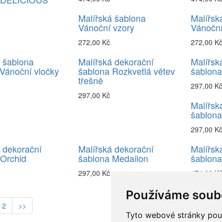
Malířská šablona
Malířsk
Vánoční vzory
Vánočn
272,00 Kč
272,00 K
 šablona
Malířská dekorační
Malířsk
Vánoční vločky
šablona Rozkvetlá větev
šablona
třešně
297,00 K
297,00 Kč
Malířsk
šablona
297,00 K
 dekorační
Malířská dekorační
Malířsk
 Orchid
šablona Medailon
šablona
297,00 Kč
474,00 K
Používáme soub
2
>>
Tyto webové stránky použí