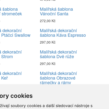
á šablona
Malířská šablona
í stromeček
Vánoční Santa
č
272,00 Kč
á dekorační
Malířská dekorační
 Ptáčci Swallow
šablona Káva Espresso
č
297,00 Kč
á dekorační
Malířská dekorační
 Strom
šablona Dvě růže
č
297,00 Kč
á dekorační
Malířská dekorační
 Keř
šablona Obrazové
rámečky a rámy
č
474,00 Kč
ory cookies
vají soubory cookies a další sledovací nástroje s