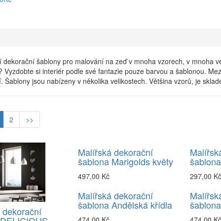
í dekorační šablony pro malování na zeď v mnoha vzorech, v mnoha veli
? Vyzdobte si interiér podle své fantazie pouze barvou a šablonou. Meze
. Šablony jsou nabízeny v několika velikostech. Většina vzorů, je skl
2
>>
Malířská dekorační
Malířsk
šablona Marigolds květy
šablona
497,00 Kč
297,00 K
Malířská dekorační
Malířsk
šablona Andělská křídla
šablona
 dekorační
 DELICIOUS
474,00 Kč
474,00 K