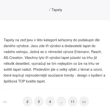
Tapety
Tapety na zeď jsou v této kategorii seřazeny do podskupin dle
daného výrobce. Jsou zde tři výrobci a dodavatelé tapet do
našeho eshopu. Jedná se o německé výroce Erismann, Rasch,
AS-Creation. Všechny tyto tři výrobci tapet působí na trhu již
několik desetiletí, vyznačují se tím nejlepším co lze na trhu ve
světě tapet nalézt. Především jde o velký výběr z témat a vzorů,
které kopírují nejmodernější současné trendy - design v bydlení a
špičková TOP kvalita tapet.
<<
1
2
3
4
..
11
>>