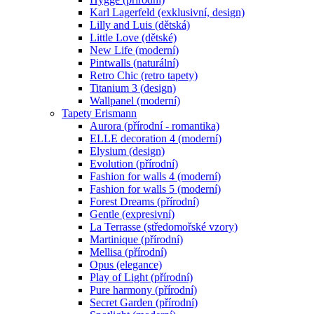
Karl Lagerfeld (exklusivní, design)
Lilly and Luis (dětská)
Little Love (dětské)
New Life (moderní)
Pintwalls (naturální)
Retro Chic (retro tapety)
Titanium 3 (design)
Wallpanel (moderní)
Tapety Erismann
Aurora (přírodní - romantika)
ELLE decoration 4 (moderní)
Elysium (design)
Evolution (přírodní)
Fashion for walls 4 (moderní)
Fashion for walls 5 (moderní)
Forest Dreams (přírodní)
Gentle (expresivní)
La Terrasse (středomořské vzory)
Martinique (přírodní)
Mellisa (přírodní)
Opus (elegance)
Play of Light (přírodní)
Pure harmony (přírodní)
Secret Garden (přírodní)