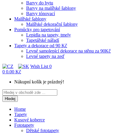
Barvy do bytu
Barvy na malířské šablony
Barvy tónovací
Malířské šablony
Malířské dekorační šablony
Pomůcky pro tapetování
Lepidla na tapety, tmely
Tapetářské nářadí
Tapety a dekorace od 90 Kč
Levné samolepící dekorace na stěnu za 90Kč
Levné tapety na zeď
Wish List
0
0
0.00 Kč
Nákupní košík je prázdný!
Hledej
Home
Tapety
Kusové koberce
Fototapety
Dětské fototapety