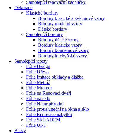
Samolepící renovační kachličky
Dekorace
Klasické bordury
Bordury klasické a květinové vzory
Bordury moderní vzory
Dětské bordury
Samolepící bordury
Bordury dětské vzory
Bordury klasické vzory
Bordury koupelnové vzory
Bordury kuchyňské vzory
Samolepící tapety
Fólie Design
Fólie Dřevo
Fólie Imitace obklady a dlažba
Fólie Metráž
Fólie Mramor
Fólie na Renovaci dveří
Fólie na sklo
Fólie Natur přírodní
Fólie protisluneční na okna a sklo
Fólie Renovace nábytku
Fólie SKLADEM
Fólie UNI
Barvy