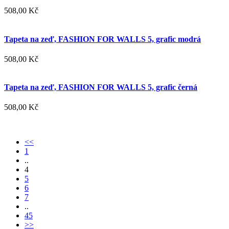
508,00 Kč
Tapeta na zeď, FASHION FOR WALLS 5, grafic modrá
508,00 Kč
Tapeta na zeď, FASHION FOR WALLS 5, grafic černá
508,00 Kč
<<
1
..
4
5
6
7
..
45
>>