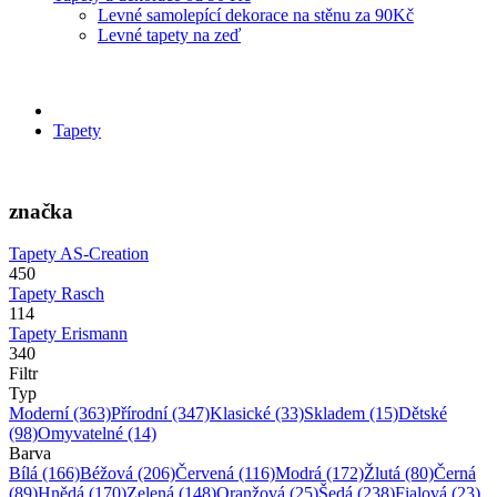
Levné samolepící dekorace na stěnu za 90Kč
Levné tapety na zeď
Tapety
značka
Tapety AS-Creation
450
Tapety Rasch
114
Tapety Erismann
340
Filtr
Typ
Moderní
(363)
Přírodní
(347)
Klasické
(33)
Skladem
(15)
Dětské
(98)
Omyvatelné
(14)
Barva
Bílá
(166)
Béžová
(206)
Červená
(116)
Modrá
(172)
Žlutá
(80)
Černá
(89)
Hnědá
(170)
Zelená
(148)
Oranžová
(25)
Šedá
(238)
Fialová
(23)