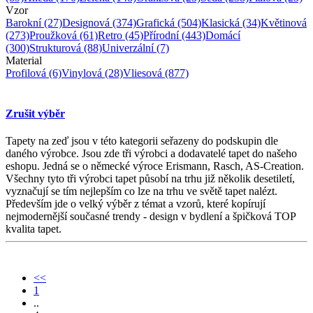
Vzor
Barokní
(27)
Designová
(374)
Grafická
(504)
Klasická
(34)
Květinová
(273)
Proužková
(61)
Retro
(45)
Přírodní
(443)
Domácí
(300)
Strukturová
(88)
Univerzální
(7)
Material
Profilová
(6)
Vinylová
(28)
Vliesová
(877)
Zrušit výběr
Tapety na zeď jsou v této kategorii seřazeny do podskupin dle
daného výrobce. Jsou zde tři výrobci a dodavatelé tapet do našeho
eshopu. Jedná se o německé výroce Erismann, Rasch, AS-Creation.
Všechny tyto tři výrobci tapet působí na trhu již několik desetiletí,
vyznačují se tím nejlepším co lze na trhu ve světě tapet nalézt.
Především jde o velký výběr z témat a vzorů, které kopírují
nejmodernější současné trendy - design v bydlení a špičková TOP
kvalita tapet.
<<
1
..