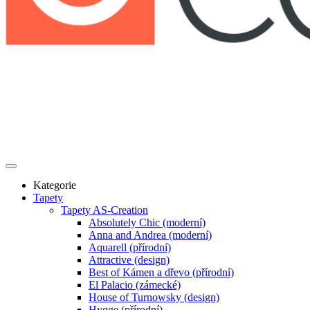
Kategorie
Tapety
Tapety AS-Creation
Absolutely Chic (moderní)
Anna and Andrea (moderní)
Aquarell (přírodní)
Attractive (design)
Best of Kámen a dřevo (přírodní)
El Palacio (zámecké)
House of Turnowsky (design)
Hygge (přírodní)