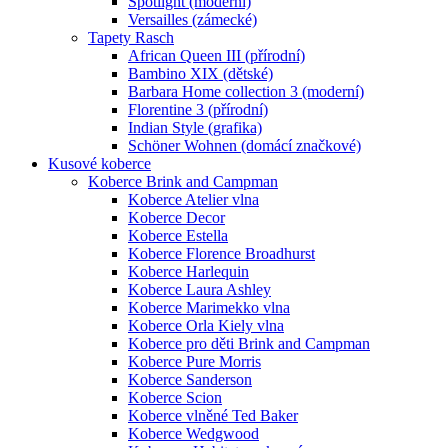
Spotlight (moderní)
Versailles (zámecké)
Tapety Rasch
African Queen III (přírodní)
Bambino XIX (dětské)
Barbara Home collection 3 (moderní)
Florentine 3 (přírodní)
Indian Style (grafika)
Schöner Wohnen (domácí značkové)
Kusové koberce
Koberce Brink and Campman
Koberce Atelier vlna
Koberce Decor
Koberce Estella
Koberce Florence Broadhurst
Koberce Harlequin
Koberce Laura Ashley
Koberce Marimekko vlna
Koberce Orla Kiely vlna
Koberce pro děti Brink and Campman
Koberce Pure Morris
Koberce Sanderson
Koberce Scion
Koberce vlněné Ted Baker
Koberce Wedgwood