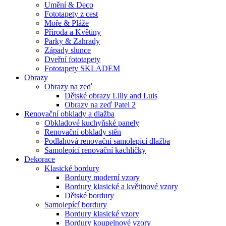
Umění & Deco
Fototapety z cest
Moře & Pláže
Příroda a Květiny
Parky & Zahrady
Západy slunce
Dveřní fototapety
Fototapety SKLADEM
Obrazy
Obrazy na zeď
Dětské obrazy Lilly and Luis
Obrazy na zeď Patel 2
Renovační obklady a dlažba
Obkladové kuchyňské panely
Renovační obklady stěn
Podlahová renovační samolepící dlažba
Samolepící renovační kachličky
Dekorace
Klasické bordury
Bordury moderní vzory
Bordury klasické a květinové vzory
Dětské bordury
Samolepící bordury
Bordury klasické vzory
Bordury koupelnové vzory