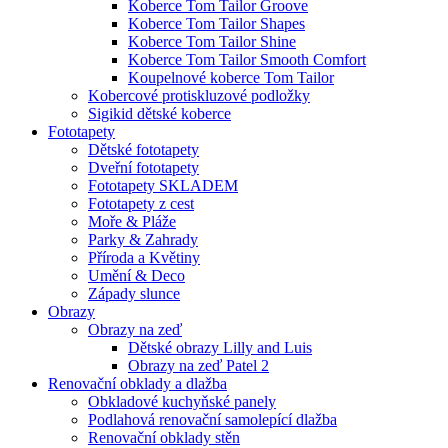
Koberce Tom Tailor Groove
Koberce Tom Tailor Shapes
Koberce Tom Tailor Shine
Koberce Tom Tailor Smooth Comfort
Koupelnové koberce Tom Tailor
Kobercové protiskluzové podložky
Sigikid dětské koberce
Fototapety
Dětské fototapety
Dveřní fototapety
Fototapety SKLADEM
Fototapety z cest
Moře & Pláže
Parky & Zahrady
Příroda a Květiny
Umění & Deco
Západy slunce
Obrazy
Obrazy na zeď
Dětské obrazy Lilly and Luis
Obrazy na zeď Patel 2
Renovační obklady a dlažba
Obkladové kuchyňské panely
Podlahová renovační samolepící dlažba
Renovační obklady stěn