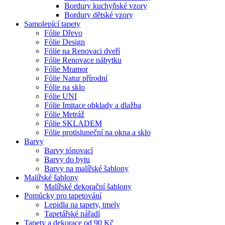
Bordury kuchyňské vzory
Bordury dětské vzory
Samolepící tapety
Fólie Dřevo
Fólie Design
Fólie na Renovaci dveří
Fólie Renovace nábytku
Fólie Mramor
Fólie Natur přírodní
Fólie na sklo
Fólie UNI
Fólie Imitace obklady a dlažba
Fólie Metráž
Fólie SKLADEM
Fólie protisluneční na okna a sklo
Barvy
Barvy tónovací
Barvy do bytu
Barvy na malířské šablony
Malířské šablony
Malířské dekorační šablony
Pomůcky pro tapetování
Lepidla na tapety, tmely
Tapetářské nářadí
Tapety a dekorace od 90 Kč